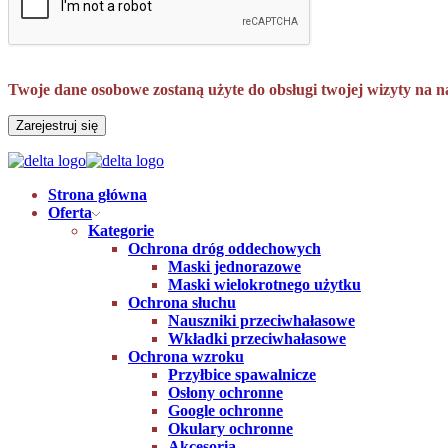
Twoje dane osobowe zostaną użyte do obsługi twojej wizyty na n
Zarejestruj się
Strona główna
Oferta
Kategorie
Ochrona dróg oddechowych
Maski jednorazowe
Maski wielokrotnego użytku
Ochrona słuchu
Nauszniki przeciwhałasowe
Wkładki przeciwhałasowe
Ochrona wzroku
Przyłbice spawalnicze
Osłony ochronne
Google ochronne
Okulary ochronne
Akcesoria