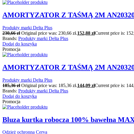
AMORTYZATOR Z TAŚMĄ 2M AN203200
Produkty marki Delta Plus
230,66
zł
Original price was: 230,66 zł.
152,88
zł
Current price is: 152
Brands:
Produkty marki Delta Plus
Dodaj do koszyka
Promocja
AMORTYZATOR Z TAŚMĄ 2M AN203200
Produkty marki Delta Plus
185,36
zł
Original price was: 185,36 zł.
144,09
zł
Current price is: 144
Brands:
Produkty marki Delta Plus
Dodaj do koszyka
Promocja
Bluza kurtka robocza 100% bawełna 
Odzież ochronna Cerva