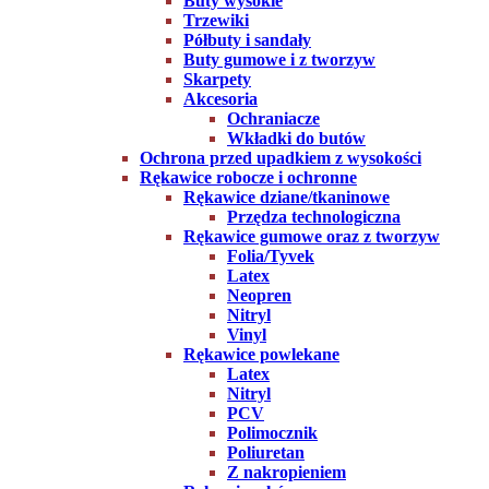
Buty wysokie
Trzewiki
Półbuty i sandały
Buty gumowe i z tworzyw
Skarpety
Akcesoria
Ochraniacze
Wkładki do butów
Ochrona przed upadkiem z wysokości
Rękawice robocze i ochronne
Rękawice dziane/tkaninowe
Przędza technologiczna
Rękawice gumowe oraz z tworzyw
Folia/Tyvek
Latex
Neopren
Nitryl
Vinyl
Rękawice powlekane
Latex
Nitryl
PCV
Polimocznik
Poliuretan
Z nakropieniem