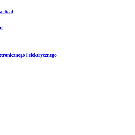
ctical
hu
ktronicznego i elektrycznego