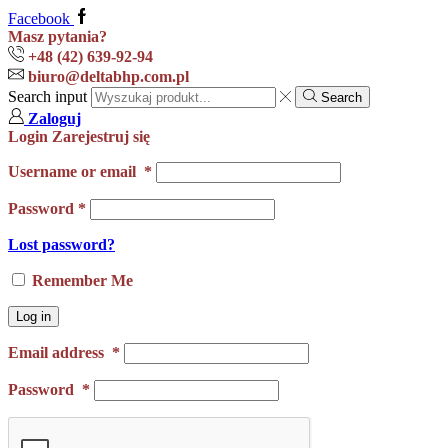
Facebook
Masz pytania?
+48 (42) 639-92-94
biuro@deltabhp.com.pl
Search input
Search
Zaloguj
Login
Zarejestruj się
Username or email
*
Password
*
Lost password?
Remember Me
Log in
Email address
*
Password
*