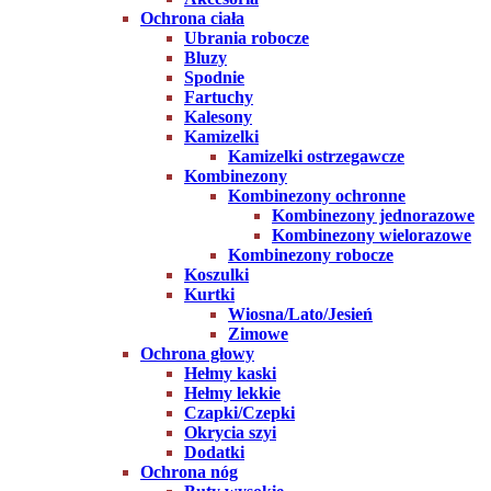
Ochrona ciała
Ubrania robocze
Bluzy
Spodnie
Fartuchy
Kalesony
Kamizelki
Kamizelki ostrzegawcze
Kombinezony
Kombinezony ochronne
Kombinezony jednorazowe
Kombinezony wielorazowe
Kombinezony robocze
Koszulki
Kurtki
Wiosna/Lato/Jesień
Zimowe
Ochrona głowy
Hełmy kaski
Hełmy lekkie
Czapki/Czepki
Okrycia szyi
Dodatki
Ochrona nóg