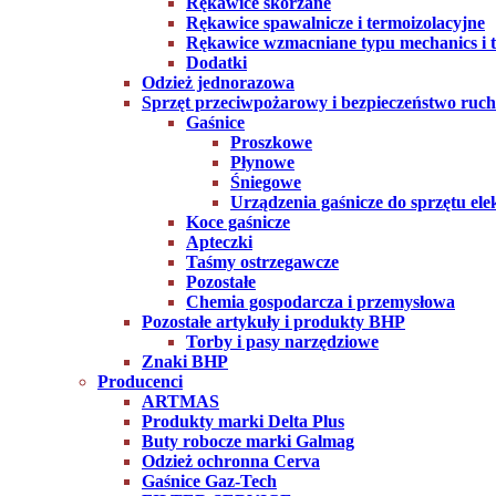
Rękawice skórzane
Rękawice spawalnicze i termoizolacyjne
Rękawice wzmacniane typu mechanics i ta
Dodatki
Odzież jednorazowa
Sprzęt przeciwpożarowy i bezpieczeństwo ruc
Gaśnice
Proszkowe
Płynowe
Śniegowe
Urządzenia gaśnicze do sprzętu ele
Koce gaśnicze
Apteczki
Taśmy ostrzegawcze
Pozostałe
Chemia gospodarcza i przemysłowa
Pozostałe artykuły i produkty BHP
Torby i pasy narzędziowe
Znaki BHP
Producenci
ARTMAS
Produkty marki Delta Plus
Buty robocze marki Galmag
Odzież ochronna Cerva
Gaśnice Gaz-Tech