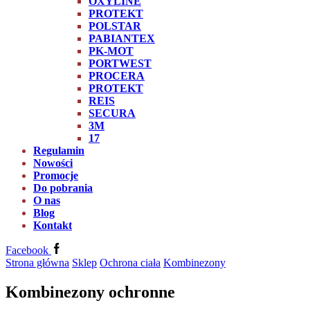
OXYLINE
PROTEKT
POLSTAR
PABIANTEX
PK-MOT
PORTWEST
PROCERA
PROTEKT
REIS
SECURA
3M
17
Regulamin
Nowości
Promocje
Do pobrania
O nas
Blog
Kontakt
Facebook
Strona główna
Sklep
Ochrona ciała
Kombinezony
Kombinezony ochronne