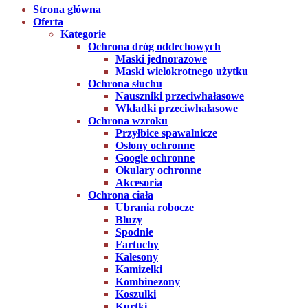
Strona główna
Oferta
Kategorie
Ochrona dróg oddechowych
Maski jednorazowe
Maski wielokrotnego użytku
Ochrona słuchu
Nauszniki przeciwhałasowe
Wkładki przeciwhałasowe
Ochrona wzroku
Przyłbice spawalnicze
Osłony ochronne
Google ochronne
Okulary ochronne
Akcesoria
Ochrona ciała
Ubrania robocze
Bluzy
Spodnie
Fartuchy
Kalesony
Kamizelki
Kombinezony
Koszulki
Kurtki