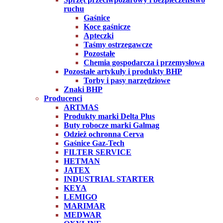
ruchu
Gaśnice
Koce gaśnicze
Apteczki
Taśmy ostrzegawcze
Pozostałe
Chemia gospodarcza i przemysłowa
Pozostałe artykuły i produkty BHP
Torby i pasy narzędziowe
Znaki BHP
Producenci
ARTMAS
Produkty marki Delta Plus
Buty robocze marki Galmag
Odzież ochronna Cerva
Gaśnice Gaz-Tech
FILTER SERVICE
HETMAN
JATEX
INDUSTRIAL STARTER
KEYA
LEMIGO
MARIMAR
MEDWAR