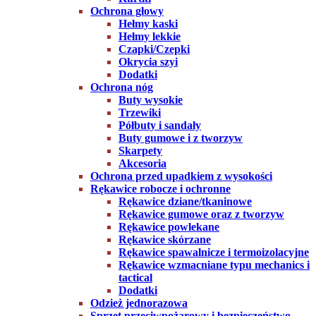
Ochrona głowy
Hełmy kaski
Hełmy lekkie
Czapki/Czepki
Okrycia szyi
Dodatki
Ochrona nóg
Buty wysokie
Trzewiki
Półbuty i sandały
Buty gumowe i z tworzyw
Skarpety
Akcesoria
Ochrona przed upadkiem z wysokości
Rękawice robocze i ochronne
Rękawice dziane/tkaninowe
Rękawice gumowe oraz z tworzyw
Rękawice powlekane
Rękawice skórzane
Rękawice spawalnicze i termoizolacyjne
Rękawice wzmacniane typu mechanics i
tactical
Dodatki
Odzież jednorazowa
Sprzęt przeciwpożarowy i bezpieczeństwo