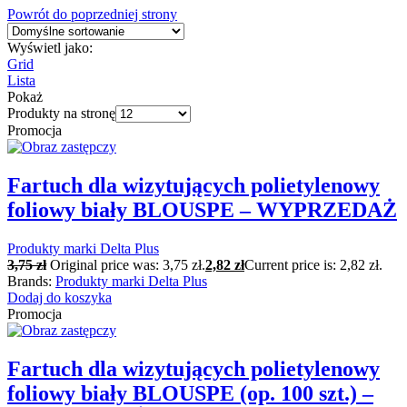
Powrót do poprzedniej strony
Wyświetl jako:
Grid
Lista
Pokaż
Produkty na stronę
Promocja
Fartuch dla wizytujących polietylenowy
foliowy biały BLOUSPE – WYPRZEDAŻ
Produkty marki Delta Plus
3,75
zł
Original price was: 3,75 zł.
2,82
zł
Current price is: 2,82 zł.
Brands:
Produkty marki Delta Plus
Dodaj do koszyka
Promocja
Fartuch dla wizytujących polietylenowy
foliowy biały BLOUSPE (op. 100 szt.) –