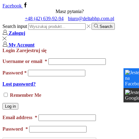
Facebook
Masz pytania?
+48 (42) 639-92-94
biuro@deltabhp.com.pl
Search input
Search
Zaloguj
My Account
Login
Zarejestruj się
Username or email
*
Password
*
Lost password?
Remember Me
Log in
Email address
*
Password
*