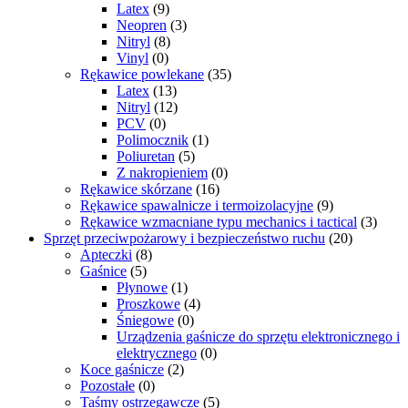
Latex
(9)
Neopren
(3)
Nitryl
(8)
Vinyl
(0)
Rękawice powlekane
(35)
Latex
(13)
Nitryl
(12)
PCV
(0)
Polimocznik
(1)
Poliuretan
(5)
Z nakropieniem
(0)
Rękawice skórzane
(16)
Rękawice spawalnicze i termoizolacyjne
(9)
Rękawice wzmacniane typu mechanics i tactical
(3)
Sprzęt przeciwpożarowy i bezpieczeństwo ruchu
(20)
Apteczki
(8)
Gaśnice
(5)
Płynowe
(1)
Proszkowe
(4)
Śniegowe
(0)
Urządzenia gaśnicze do sprzętu elektronicznego i
elektrycznego
(0)
Koce gaśnicze
(2)
Pozostałe
(0)
Taśmy ostrzegawcze
(5)