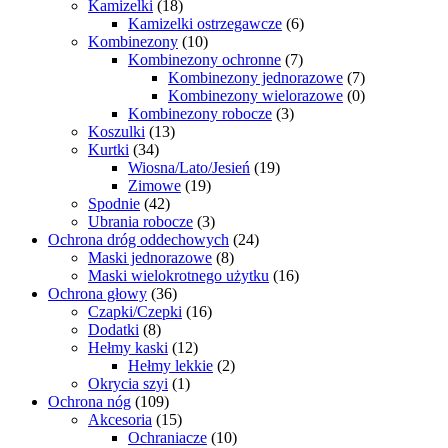
Kamizelki
(18)
Kamizelki ostrzegawcze
(6)
Kombinezony
(10)
Kombinezony ochronne
(7)
Kombinezony jednorazowe
(7)
Kombinezony wielorazowe
(0)
Kombinezony robocze
(3)
Koszulki
(13)
Kurtki
(34)
Wiosna/Lato/Jesień
(19)
Zimowe
(19)
Spodnie
(42)
Ubrania robocze
(3)
Ochrona dróg oddechowych
(24)
Maski jednorazowe
(8)
Maski wielokrotnego użytku
(16)
Ochrona głowy
(36)
Czapki/Czepki
(16)
Dodatki
(8)
Hełmy kaski
(12)
Hełmy lekkie
(2)
Okrycia szyi
(1)
Ochrona nóg
(109)
Akcesoria
(15)
Ochraniacze
(10)