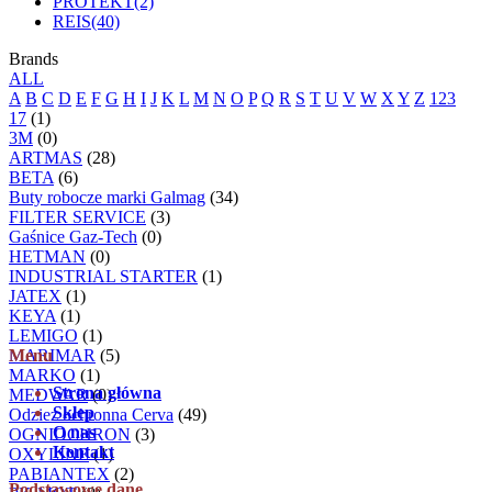
PROTEKT
(2)
REIS
(40)
Brands
ALL
A
B
C
D
E
F
G
H
I
J
K
L
M
N
O
P
Q
R
S
T
U
V
W
X
Y
Z
123
17
(1)
3M
(0)
ARTMAS
(28)
BETA
(6)
Buty robocze marki Galmag
(34)
FILTER SERVICE
(3)
Gaśnice Gaz-Tech
(0)
HETMAN
(0)
INDUSTRIAL STARTER
(1)
JATEX
(1)
KEYA
(1)
LEMIGO
(1)
MARIMAR
Menu
(5)
MARKO
(1)
Strona główna
MEDWAR
(0)
Sklep
Odzież ochronna Cerva
(49)
O nas
OGNIOCHRON
(3)
Kontakt
OXYLINE
(1)
PABIANTEX
(2)
Podstawowe dane