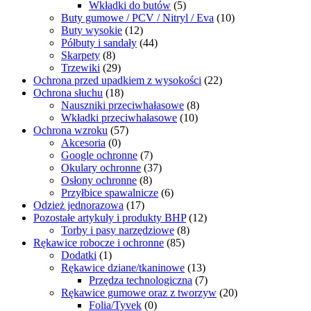
Wkładki do butów
(5)
Buty gumowe / PCV / Nitryl / Eva
(10)
Buty wysokie
(12)
Półbuty i sandały
(44)
Skarpety
(8)
Trzewiki
(29)
Ochrona przed upadkiem z wysokości
(22)
Ochrona słuchu
(18)
Nauszniki przeciwhałasowe
(8)
Wkładki przeciwhałasowe
(10)
Ochrona wzroku
(57)
Akcesoria
(0)
Google ochronne
(7)
Okulary ochronne
(37)
Osłony ochronne
(8)
Przyłbice spawalnicze
(6)
Odzież jednorazowa
(17)
Pozostałe artykuły i produkty BHP
(12)
Torby i pasy narzędziowe
(8)
Rękawice robocze i ochronne
(85)
Dodatki
(1)
Rękawice dziane/tkaninowe
(13)
Przędza technologiczna
(7)
Rękawice gumowe oraz z tworzyw
(20)
Folia/Tyvek
(0)