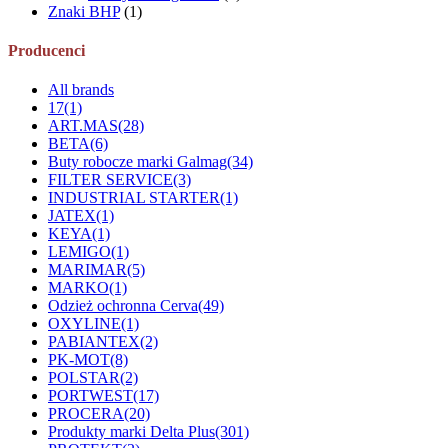
Znaki BHP
(1)
Producenci
All brands
17
(1)
ART.MAS
(28)
BETA
(6)
Buty robocze marki Galmag
(34)
FILTER SERVICE
(3)
INDUSTRIAL STARTER
(1)
JATEX
(1)
KEYA
(1)
LEMIGO
(1)
MARIMAR
(5)
MARKO
(1)
Odzież ochronna Cerva
(49)
OXYLINE
(1)
PABIANTEX
(2)
PK-MOT
(8)
POLSTAR
(2)
PORTWEST
(17)
PROCERA
(20)
Produkty marki Delta Plus
(301)