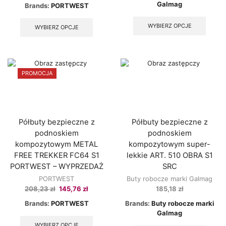
price
price
Galmag
Brands:
PORTWEST
was:
is:
This
This
209,99 zł.
146,99 zł.
produ
product
WYBIERZ OPCJE
WYBIERZ OPCJE
has
has
multip
multiple
varian
variants.
The
The
option
options
PROMOCJA
may
may
be
be
chose
chosen
on
on
the
the
Półbuty bezpieczne z
Półbuty bezpieczne z
produ
product
podnoskiem
podnoskiem
page
page
kompozytowym METAL
kompozytowym super-
FREE TREKKER FC64 S1
lekkie ART. 510 OBRA S1
PORTWEST – WYPRZEDAŻ
SRC
PORTWEST
Buty robocze marki Galmag
Original
Current
208,23
zł
145,76
zł
185,18
zł
price
price
Brands:
PORTWEST
Brands:
Buty robocze marki
was:
is:
This
Galmag
208,23 zł.
145,76 zł.
product
This
WYBIERZ OPCJE