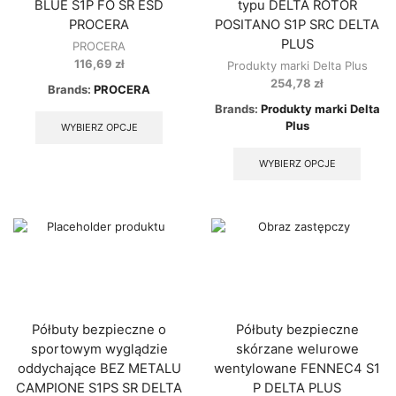
BLUE S1P FO SR ESD
typu DELTA ROTOR
PROCERA
POSITANO S1P SRC DELTA
PLUS
PROCERA
116,69
zł
Produkty marki Delta Plus
254,78
zł
Brands:
PROCERA
This
Brands:
Produkty marki Delta
product
Plus
WYBIERZ OPCJE
has
This
multiple
produ
WYBIERZ OPCJE
variants.
has
The
multip
options
varian
may
The
be
option
chosen
may
on
be
the
chose
product
on
page
the
Półbuty bezpieczne o
Półbuty bezpieczne
produ
sportowym wyglądzie
skórzane welurowe
page
oddychające BEZ METALU
wentylowane FENNEC4 S1
CAMPIONE S1PS SR DELTA
P DELTA PLUS