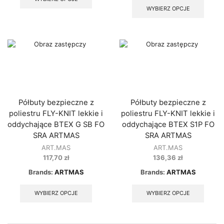
has
produ
WYBIERZ OPCJE
multiple
has
variants.
multip
The
varian
options
The
may
option
be
may
chosen
be
on
chose
the
on
product
the
Półbuty bezpieczne z
Półbuty bezpieczne z
page
produ
poliestru FLY-KNIT lekkie i
poliestru FLY-KNIT lekkie i
page
oddychające BTEX G SB FO
oddychające BTEX S1P FO
SRA ARTMAS
SRA ARTMAS
ART.MAS
ART.MAS
117,70
zł
136,36
zł
Brands:
ARTMAS
Brands:
ARTMAS
This
This
product
produ
WYBIERZ OPCJE
WYBIERZ OPCJE
has
has
multiple
multip
variants.
varian