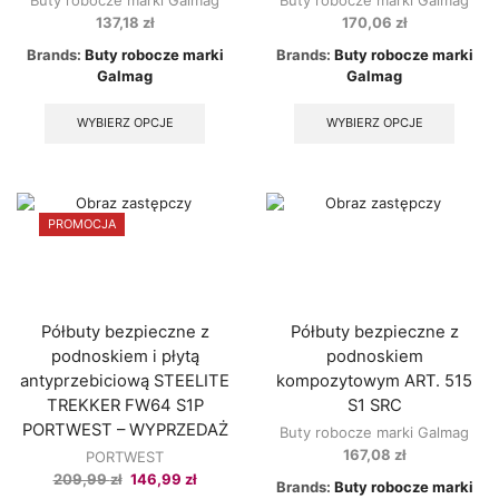
137,18
zł
170,06
zł
Brands:
Buty robocze marki
Brands:
Buty robocze marki
Galmag
Galmag
This
This
product
produ
WYBIERZ OPCJE
WYBIERZ OPCJE
has
has
multiple
multip
variants.
varian
The
The
options
option
PROMOCJA
may
may
be
be
chosen
chose
on
on
the
the
Półbuty bezpieczne z
Półbuty bezpieczne z
product
produ
podnoskiem i płytą
podnoskiem
page
page
antyprzebiciową STEELITE
kompozytowym ART. 515
TREKKER FW64 S1P
S1 SRC
PORTWEST – WYPRZEDAŻ
Buty robocze marki Galmag
167,08
zł
PORTWEST
Original
Current
209,99
zł
146,99
zł
Brands:
Buty robocze marki