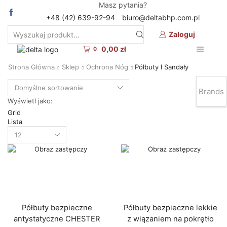
Masz pytania?
+48 (42) 639-92-94
biuro@deltabhp.com.pl
Zaloguj
Search
input
0,00
zł
0
Strona Główna
Sklep
Ochrona Nóg
Półbuty I Sandały
Brands
Wyświetl jako:
Grid
Lista
Produkty
na
stronę
Półbuty bezpieczne
Półbuty bezpieczne lekkie
antystatyczne CHESTER
z wiązaniem na pokrętło