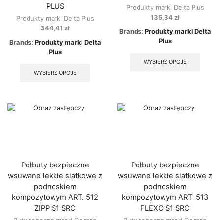
PLUS
Produkty marki Delta Plus
135,34
zł
Produkty marki Delta Plus
344,41
zł
Brands:
Produkty marki Delta
Plus
Brands:
Produkty marki Delta
This
Plus
produ
This
WYBIERZ OPCJE
has
product
WYBIERZ OPCJE
multip
has
varian
multiple
The
variants.
option
The
may
options
be
may
chose
be
on
chosen
the
on
produ
the
Półbuty bezpieczne
Półbuty bezpieczne
page
product
wsuwane lekkie siatkowe z
wsuwane lekkie siatkowe z
page
podnoskiem
podnoskiem
kompozytowym ART. 512
kompozytowym ART. 513
ZIPP S1 SRC
FLEXO S1 SRC
Buty robocze marki Galmag
Buty robocze marki Galmag