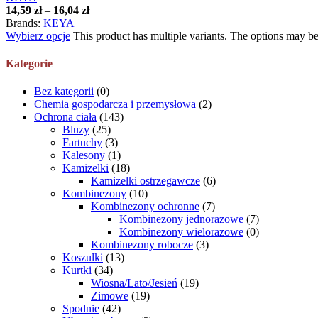
14,59
zł
–
16,04
zł
Brands:
KEYA
Wybierz opcje
This product has multiple variants. The options may b
Kategorie
Bez kategorii
(0)
Chemia gospodarcza i przemysłowa
(2)
Ochrona ciała
(143)
Bluzy
(25)
Fartuchy
(3)
Kalesony
(1)
Kamizelki
(18)
Kamizelki ostrzegawcze
(6)
Kombinezony
(10)
Kombinezony ochronne
(7)
Kombinezony jednorazowe
(7)
Kombinezony wielorazowe
(0)
Kombinezony robocze
(3)
Koszulki
(13)
Kurtki
(34)
Wiosna/Lato/Jesień
(19)
Zimowe
(19)
Spodnie
(42)