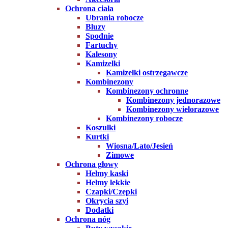
Ochrona ciała
Ubrania robocze
Bluzy
Spodnie
Fartuchy
Kalesony
Kamizelki
Kamizelki ostrzegawcze
Kombinezony
Kombinezony ochronne
Kombinezony jednorazowe
Kombinezony wielorazowe
Kombinezony robocze
Koszulki
Kurtki
Wiosna/Lato/Jesień
Zimowe
Ochrona głowy
Hełmy kaski
Hełmy lekkie
Czapki/Czepki
Okrycia szyi
Dodatki
Ochrona nóg