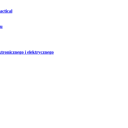
ctical
hu
ktronicznego i elektrycznego