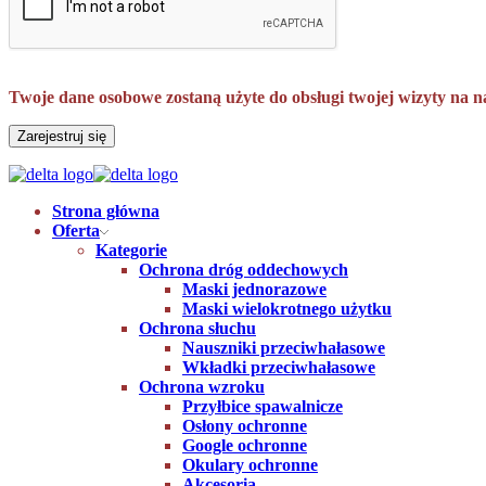
Twoje dane osobowe zostaną użyte do obsługi twojej wizyty na n
Zarejestruj się
Strona główna
Oferta
Kategorie
Ochrona dróg oddechowych
Maski jednorazowe
Maski wielokrotnego użytku
Ochrona słuchu
Nauszniki przeciwhałasowe
Wkładki przeciwhałasowe
Ochrona wzroku
Przyłbice spawalnicze
Osłony ochronne
Google ochronne
Okulary ochronne
Akcesoria