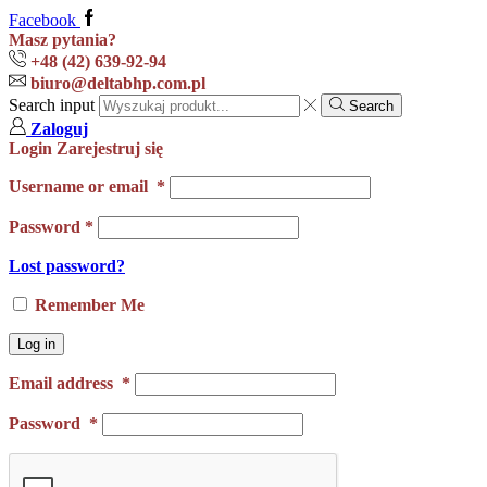
Facebook
Masz pytania?
+48 (42) 639-92-94
biuro@deltabhp.com.pl
Search input
Search
Zaloguj
Login
Zarejestruj się
Username or email
*
Password
*
Lost password?
Remember Me
Log in
Email address
*
Password
*