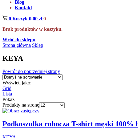
Blog
Kontakt
0
Koszyk
0,00
zł
0
Brak produktów w koszyku.
Wróć do sklepu
Strona główna
Sklep
KEYA
Powrót do poprzedniej strony
Wyświetl jako:
Grid
Lista
Pokaż
Produkty na stronę
Podkoszulka robocza T-shirt męski 100% 
KEYA