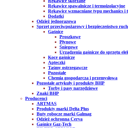
Rękawice skórzane
Rękawice spawalnicze i termoizolacyjne
Rękawice wzmacniane typu mechanics i ta
Dodatki
Odzież jednorazowa
Sprzęt przeciwpożarowy i bezpieczeństwo ruc
Gaśnice
Proszkowe
Płynowe
Śniegowe
Urządzenia gaśnicze do sprzętu ele
Koce gaśnicze
Apteczki
Taśmy ostrzegawcze
Pozostałe
Chemia gospodarcza i przemysłowa
Pozostałe artykuły i produkty BHP
Torby i pasy narzędziowe
Znaki BHP
Producenci
ARTMAS
Produkty marki Delta Plus
Buty robocze marki Galmag
Odzież ochronna Cerva
Gaśnice Gaz-Tech