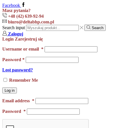
Facebook
Masz pytania?
+48 (42) 639-92-94
biuro@deltabhp.com.pl
Search input
Search
Zaloguj
Login
Zarejestruj się
Username or email
*
Password
*
Lost password?
Remember Me
Log in
Email address
*
Password
*