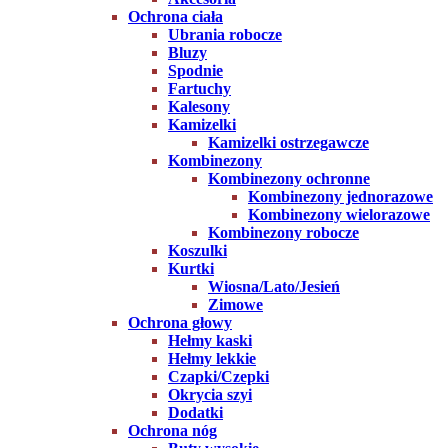
Ochrona ciała
Ubrania robocze
Bluzy
Spodnie
Fartuchy
Kalesony
Kamizelki
Kamizelki ostrzegawcze
Kombinezony
Kombinezony ochronne
Kombinezony jednorazowe
Kombinezony wielorazowe
Kombinezony robocze
Koszulki
Kurtki
Wiosna/Lato/Jesień
Zimowe
Ochrona głowy
Hełmy kaski
Hełmy lekkie
Czapki/Czepki
Okrycia szyi
Dodatki
Ochrona nóg