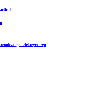
ctical
hu
ktronicznego i elektrycznego