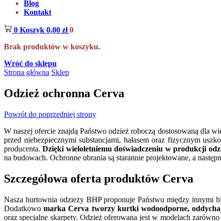
Blog
Kontakt
0
Koszyk
0,00
zł
0
Brak produktów w koszyku.
Wróć do sklepu
Strona główna
Sklep
Odzież ochronna Cerva
Powrót do poprzedniej strony
W naszej ofercie znajdą Państwo odzież roboczą dostosowaną dla wiel
przed niebezpiecznymi substancjami, hałasem oraz fizycznym usz
producenta.
Dzięki wieloletniemu doświadczeniu w produkcji od
na budowach. Ochronne ubrania są starannie projektowane, a następ
Szczegółowa oferta produktów Cerva
Nasza hurtownia odzieży BHP proponuje Państwu między innymi bluz
Dodatkowo
marka Cerva tworzy kurtki wodoodporne, oddychają
oraz specjalne skarpety. Odzież oferowana jest w modelach zarówno