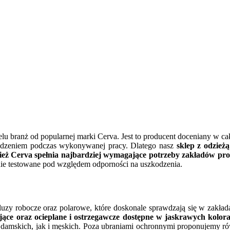
u branż od popularnej marki Cerva. Jest to producent doceniany w całej
kodzeniem podczas wykonywanej pracy. Dlatego nasz
sklep z odzież
zież Cerva spełnia najbardziej wymagające potrzeby zakładów p
nie testowane pod względem odporności na uszkodzenia.
y robocze oraz polarowe, które doskonale sprawdzają się w zakładach
ce oraz ocieplane i ostrzegawcze dostępne w jaskrawych kolor
 damskich, jak i męskich. Poza ubraniami ochronnymi proponujemy ró