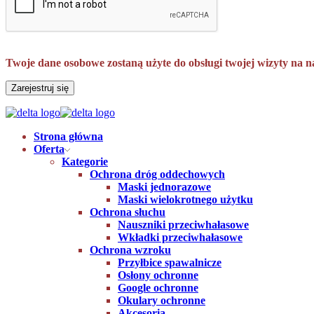
Twoje dane osobowe zostaną użyte do obsługi twojej wizyty na n
Zarejestruj się
Strona główna
Oferta
Kategorie
Ochrona dróg oddechowych
Maski jednorazowe
Maski wielokrotnego użytku
Ochrona słuchu
Nauszniki przeciwhałasowe
Wkładki przeciwhałasowe
Ochrona wzroku
Przyłbice spawalnicze
Osłony ochronne
Google ochronne
Okulary ochronne
Akcesoria