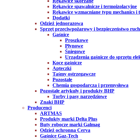
Rękawice skórzane
Rękawice spawalnicze i termoizolacyjne
Rękawice wzmacniane typu mechanics i ta
Dodatki
Odzież jednorazowa
Sprzęt przeciwpożarowy i bezpieczeństwo ruc
Gaśnice
Proszkowe
Płynowe
Śniegowe
Urządzenia gaśnicze do sprzętu ele
Koce gaśnicze
Apteczki
Taśmy ostrzegawcze
Pozostałe
Chemia gospodarcza i przemysłowa
Pozostałe artykuły i produkty BHP
Torby i pasy narzędziowe
Znaki BHP
Producenci
ARTMAS
Produkty marki Delta Plus
Buty robocze marki Galmag
Odzież ochronna Cerva
Gaśnice Gaz-Tech