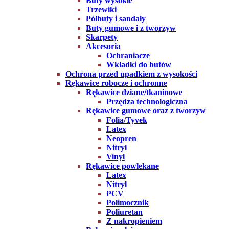
Buty wysokie
Trzewiki
Półbuty i sandały
Buty gumowe i z tworzyw
Skarpety
Akcesoria
Ochraniacze
Wkładki do butów
Ochrona przed upadkiem z wysokości
Rękawice robocze i ochronne
Rękawice dziane/tkaninowe
Przędza technologiczna
Rękawice gumowe oraz z tworzyw
Folia/Tyvek
Latex
Neopren
Nitryl
Vinyl
Rękawice powlekane
Latex
Nitryl
PCV
Polimocznik
Poliuretan
Z nakropieniem