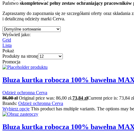
Państwo
skompletować pełny zestaw ochraniający pracowników
Zapraszamy do zapoznania się ze szczegółami oferty oraz składania
i detaliczną odzieży marki Cerva.
Wyświetl jako:
Grid
Lista
Pokaż
Produkty na stronę
Promocja
Bluza kurtka robocza 100% bawełna 
Odzież ochronna Cerva
86,00
zł
Original price was: 86,00 zł.
73,84
zł
Current price is: 73,84 zł
Brands:
Odzież ochronna Cerva
Wybierz opcje
This product has multiple variants. The options may b
Bluza kurtka robocza 100% bawełna M