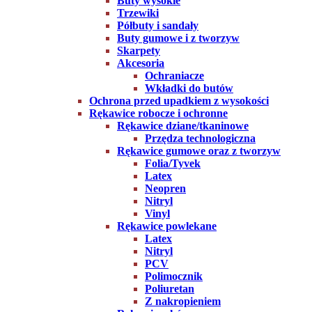
Buty wysokie
Trzewiki
Półbuty i sandały
Buty gumowe i z tworzyw
Skarpety
Akcesoria
Ochraniacze
Wkładki do butów
Ochrona przed upadkiem z wysokości
Rękawice robocze i ochronne
Rękawice dziane/tkaninowe
Przędza technologiczna
Rękawice gumowe oraz z tworzyw
Folia/Tyvek
Latex
Neopren
Nitryl
Vinyl
Rękawice powlekane
Latex
Nitryl
PCV
Polimocznik
Poliuretan
Z nakropieniem