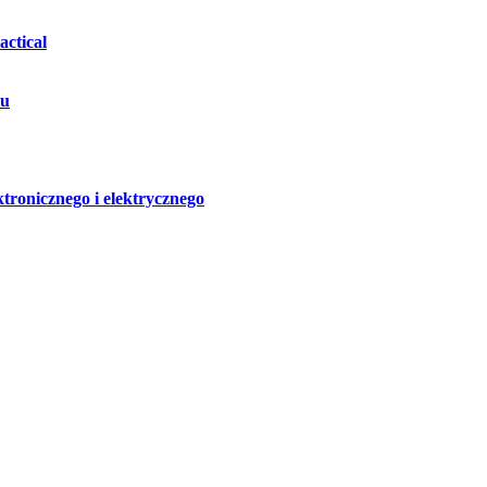
ctical
hu
ktronicznego i elektrycznego