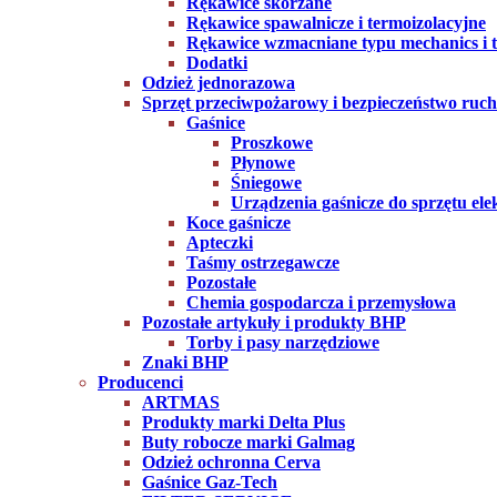
Rękawice skórzane
Rękawice spawalnicze i termoizolacyjne
Rękawice wzmacniane typu mechanics i ta
Dodatki
Odzież jednorazowa
Sprzęt przeciwpożarowy i bezpieczeństwo ruc
Gaśnice
Proszkowe
Płynowe
Śniegowe
Urządzenia gaśnicze do sprzętu ele
Koce gaśnicze
Apteczki
Taśmy ostrzegawcze
Pozostałe
Chemia gospodarcza i przemysłowa
Pozostałe artykuły i produkty BHP
Torby i pasy narzędziowe
Znaki BHP
Producenci
ARTMAS
Produkty marki Delta Plus
Buty robocze marki Galmag
Odzież ochronna Cerva
Gaśnice Gaz-Tech