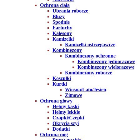
Ochrona ciała
Ubrania robocze
Bluzy
Spodnie
Fartuchy
Kalesony
Kamizelki
Kamizelki ostrzegawcze
Kombinezony
Kombinezony ochronne
Kombinezony jednorazowe
Kombinezony wielorazowe
Kombinezony robocze
Koszulki
Kurtki
Wiosna/Lato/Jesień
Zimowe
Ochrona głowy
Hełmy kaski
Hełmy lekkie
Czapki/Czepki
Okrycia szyi
Dodatki
Ochrona nóg