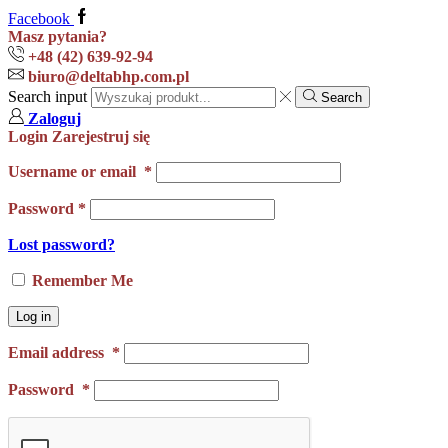
Facebook
Masz pytania?
+48 (42) 639-92-94
biuro@deltabhp.com.pl
Search input
Search
Zaloguj
Login
Zarejestruj się
Username or email
*
Password
*
Lost password?
Remember Me
Log in
Email address
*
Password
*