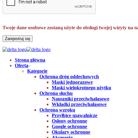
Twoje dane osobowe zostaną użyte do obsługi twojej wizyty na n
Zarejestruj się
Strona główna
Oferta
Kategorie
Ochrona dróg oddechowych
Maski jednorazowe
Maski wielokrotnego użytku
Ochrona słuchu
Nauszniki przeciwhałasowe
Wkładki przeciwhałasowe
Ochrona wzroku
Przyłbice spawalnicze
Osłony ochronne
Google ochronne
Okulary ochronne
Akcesoria