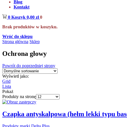
Blog
Kontakt
0
Koszyk
0,00
zł
0
Brak produktów w koszyku.
Wróć do sklepu
Strona główna
Sklep
Ochrona głowy
Powrót do poprzedniej strony
Wyświetl jako:
Grid
Lista
Pokaż
Produkty na stronę
Czapka antyskalpowa (hełm lekki typu 
Produkty marki Delta Plus