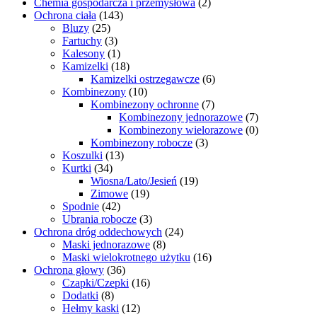
Chemia gospodarcza i przemysłowa
(2)
Ochrona ciała
(143)
Bluzy
(25)
Fartuchy
(3)
Kalesony
(1)
Kamizelki
(18)
Kamizelki ostrzegawcze
(6)
Kombinezony
(10)
Kombinezony ochronne
(7)
Kombinezony jednorazowe
(7)
Kombinezony wielorazowe
(0)
Kombinezony robocze
(3)
Koszulki
(13)
Kurtki
(34)
Wiosna/Lato/Jesień
(19)
Zimowe
(19)
Spodnie
(42)
Ubrania robocze
(3)
Ochrona dróg oddechowych
(24)
Maski jednorazowe
(8)
Maski wielokrotnego użytku
(16)
Ochrona głowy
(36)
Czapki/Czepki
(16)
Dodatki
(8)
Hełmy kaski
(12)