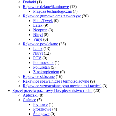
Dodatki
(1)
Rękawice dziane/tkaninowe
(13)
Przędza technologiczna
(7)
Rękawice gumowe oraz z tworzyw
(20)
Folia/Tyvek
(0)
Latex
(9)
Neopren
(3)
Nitryl
(8)
Vinyl
(0)
Rękawice powlekane
(35)
Latex
(13)
Nitryl
(12)
PCV
(0)
Polimocznik
(1)
Poliuretan
(5)
Z nakropieniem
(0)
Rękawice skórzane
(16)
Rękawice spawalnicze i termoizolacyjne
(9)
Rękawice wzmacniane typu mechanics i tactical
(3)
Sprzęt przeciwpożarowy i bezpieczeństwo ruchu
(20)
Apteczki
(8)
Gaśnice
(5)
Płynowe
(1)
Proszkowe
(4)
Śniegowe
(0)