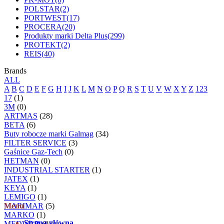
POLSTAR
(2)
PORTWEST
(17)
PROCERA
(20)
Produkty marki Delta Plus
(299)
PROTEKT
(2)
REIS
(40)
Brands
ALL
A
B
C
D
E
F
G
H
I
J
K
L
M
N
O
P
Q
R
S
T
U
V
W
X
Y
Z
123
17
(1)
3M
(0)
ARTMAS
(28)
BETA
(6)
Buty robocze marki Galmag
(34)
FILTER SERVICE
(3)
Gaśnice Gaz-Tech
(0)
HETMAN
(0)
INDUSTRIAL STARTER
(1)
JATEX
(1)
KEYA
(1)
LEMIGO
(1)
MARIMAR
Menu
(5)
MARKO
(1)
Strona główna
MEDWAR
(0)