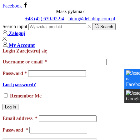
Facebook
Masz pytania?
+48 (42) 639-92-94
biuro@deltabhp.com.pl
Search input
Search
Zaloguj
My Account
Login
Zarejestruj się
Username or email
*
Password
*
Lost password?
Remember Me
Log in
Email address
*
Password
*