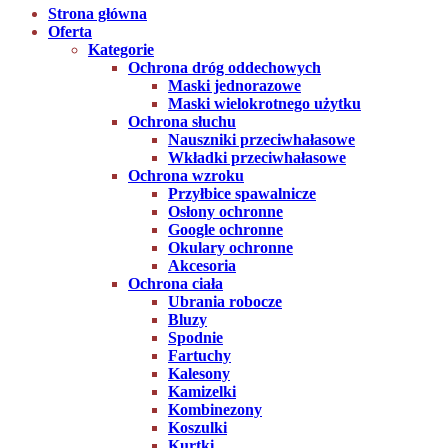
Strona główna
Oferta
Kategorie
Ochrona dróg oddechowych
Maski jednorazowe
Maski wielokrotnego użytku
Ochrona słuchu
Nauszniki przeciwhałasowe
Wkładki przeciwhałasowe
Ochrona wzroku
Przyłbice spawalnicze
Osłony ochronne
Google ochronne
Okulary ochronne
Akcesoria
Ochrona ciała
Ubrania robocze
Bluzy
Spodnie
Fartuchy
Kalesony
Kamizelki
Kombinezony
Koszulki
Kurtki