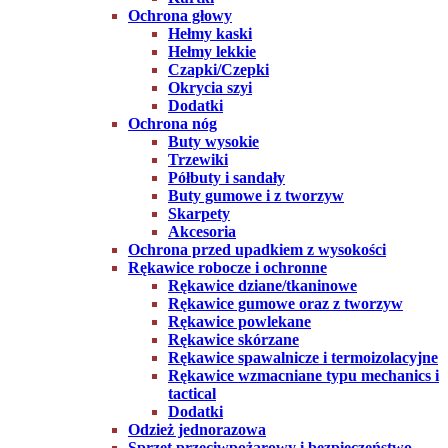
Ochrona głowy
Hełmy kaski
Hełmy lekkie
Czapki/Czepki
Okrycia szyi
Dodatki
Ochrona nóg
Buty wysokie
Trzewiki
Półbuty i sandały
Buty gumowe i z tworzyw
Skarpety
Akcesoria
Ochrona przed upadkiem z wysokości
Rękawice robocze i ochronne
Rękawice dziane/tkaninowe
Rękawice gumowe oraz z tworzyw
Rękawice powlekane
Rękawice skórzane
Rękawice spawalnicze i termoizolacyjne
Rękawice wzmacniane typu mechanics i
tactical
Dodatki
Odzież jednorazowa
Sprzęt przeciwpożarowy i bezpieczeństwo