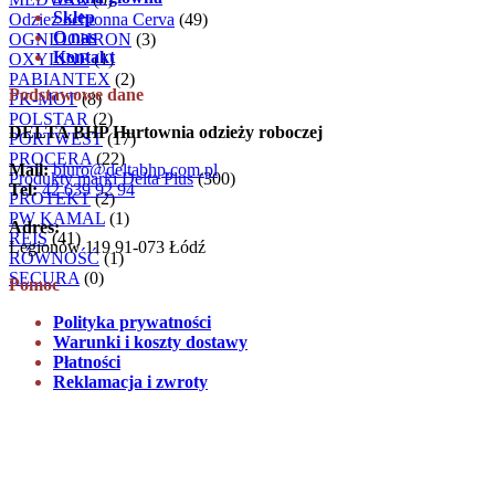
Sklep
Odzież ochronna Cerva
(49)
O nas
OGNIOCHRON
(3)
Kontakt
OXYLINE
(1)
PABIANTEX
(2)
Podstawowe dane
PK-MOT
(8)
POLSTAR
(2)
DELTA BHP Hurtownia odzieży roboczej
PORTWEST
(17)
PROCERA
(22)
Mail:
biuro@deltabhp.com.pl
Produkty marki Delta Plus
(300)
Tel:
42 639 92 94
PROTEKT
(2)
PW KAMAL
(1)
Adres:
REIS
(41)
Legionów 119 91-073 Łódź
RÓWNOŚĆ
(1)
SECURA
(0)
Pomoc
Polityka prywatności
Warunki i koszty dostawy
Płatności
Reklamacja i zwroty