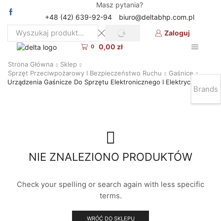
Masz pytania?
+48 (42) 639-92-94
biuro@deltabhp.com.pl
Zaloguj
SEARCH
Search
0,00
zł
input
0
Strona Główna
Sklep
Sprzęt Przeciwpożarowy I Bezpieczeństwo Ruchu
Gaśnice
Urządzenia Gaśnicze Do Sprzętu Elektronicznego I Elektrycznego
Brands
NIE ZNALEZIONO PRODUKTÓW
Check your spelling or search again with less specific
terms.
WRÓĆ DO SKLEPU