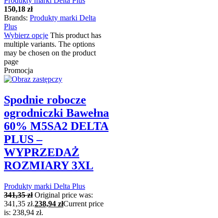
Produkty marki Delta Plus
150,18
zł
Brands:
Produkty marki Delta
Plus
Wybierz opcje
This product has
multiple variants. The options
may be chosen on the product
page
Promocja
Spodnie robocze
ogrodniczki Bawełna
60% M5SA2 DELTA
PLUS –
WYPRZEDAŻ
ROZMIARY 3XL
Produkty marki Delta Plus
341,35
zł
Original price was:
341,35 zł.
238,94
zł
Current price
is: 238,94 zł.