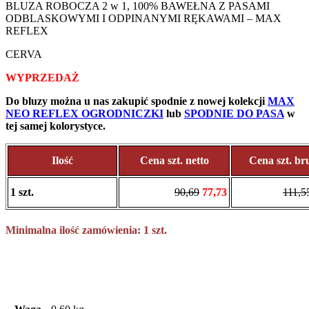
BLUZA ROBOCZA 2 w 1, 100% BAWEŁNA Z PASAMI
ODBLASKOWYMI I ODPINANYMI RĘKAWAMI – MAX
REFLEX
CERVA
WYPRZEDAŻ
Do bluzy można u nas zakupić spodnie z nowej kolekcji
MAX
NEO REFLEX OGRODNICZKI
lub
SPODNIE DO PASA
w
tej samej kolorystyce.
Ilość
Cena szt. netto
Cena szt. br
1 szt.
90,69
77,73
111,5
Minimalna ilość zamówienia: 1 szt.