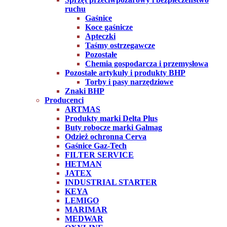
ruchu
Gaśnice
Koce gaśnicze
Apteczki
Taśmy ostrzegawcze
Pozostałe
Chemia gospodarcza i przemysłowa
Pozostałe artykuły i produkty BHP
Torby i pasy narzędziowe
Znaki BHP
Producenci
ARTMAS
Produkty marki Delta Plus
Buty robocze marki Galmag
Odzież ochronna Cerva
Gaśnice Gaz-Tech
FILTER SERVICE
HETMAN
JATEX
INDUSTRIAL STARTER
KEYA
LEMIGO
MARIMAR
MEDWAR