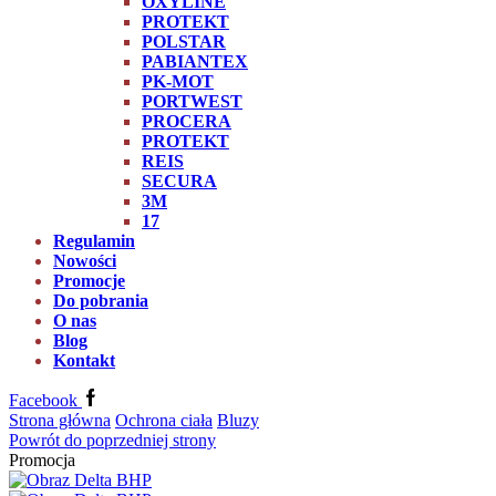
OXYLINE
PROTEKT
POLSTAR
PABIANTEX
PK-MOT
PORTWEST
PROCERA
PROTEKT
REIS
SECURA
3M
17
Regulamin
Nowości
Promocje
Do pobrania
O nas
Blog
Kontakt
Facebook
Strona główna
Ochrona ciała
Bluzy
Powrót do poprzedniej strony
Promocja