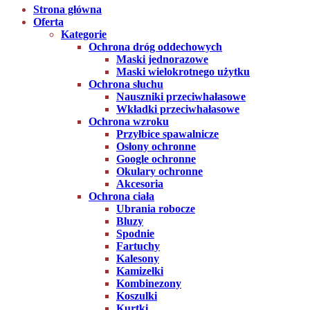
Strona główna
Oferta
Kategorie
Ochrona dróg oddechowych
Maski jednorazowe
Maski wielokrotnego użytku
Ochrona słuchu
Nauszniki przeciwhałasowe
Wkładki przeciwhałasowe
Ochrona wzroku
Przyłbice spawalnicze
Osłony ochronne
Google ochronne
Okulary ochronne
Akcesoria
Ochrona ciała
Ubrania robocze
Bluzy
Spodnie
Fartuchy
Kalesony
Kamizelki
Kombinezony
Koszulki
Kurtki