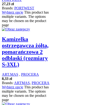
27,23
zł
Brands:
PORTWEST
Wybierz opcje
This product has
multiple variants. The options
may be chosen on the product
page
Kamizelka
ostrzegawcza żółta,
pomarańczowa 2
odblaski (rozmiary
S-3XL)
ART.MAS
,
PROCERA
8,33
zł
Brands:
ARTMAS
,
PROCERA
Wybierz opcje
This product has
multiple variants. The options
may be chosen on the product
page