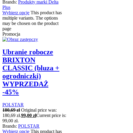
Brands:
Produkty marki Delta
Plus
Wybierz opcje
This product has
multiple variants. The options
may be chosen on the product
page
Promocja
Ubranie robocze
BRIXTON
CLASSIC (bluza +
ogrodniczki)
WYPRZEDAŻ
-45%
POLSTAR
180,69
zł
Original price was:
180,69 zł.
99,00
zł
Current price is:
99,00 zł.
Brands:
POLSTAR
Wybierz opcje
This product has