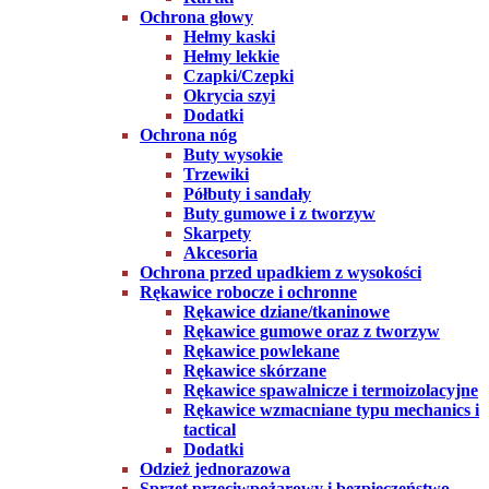
Ochrona głowy
Hełmy kaski
Hełmy lekkie
Czapki/Czepki
Okrycia szyi
Dodatki
Ochrona nóg
Buty wysokie
Trzewiki
Półbuty i sandały
Buty gumowe i z tworzyw
Skarpety
Akcesoria
Ochrona przed upadkiem z wysokości
Rękawice robocze i ochronne
Rękawice dziane/tkaninowe
Rękawice gumowe oraz z tworzyw
Rękawice powlekane
Rękawice skórzane
Rękawice spawalnicze i termoizolacyjne
Rękawice wzmacniane typu mechanics i
tactical
Dodatki
Odzież jednorazowa
Sprzęt przeciwpożarowy i bezpieczeństwo