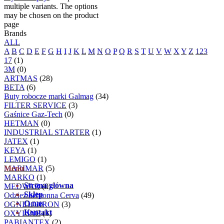
multiple variants. The options
may be chosen on the product
page
Brands
ALL
A
B
C
D
E
F
G
H
I
J
K
L
M
N
O
P
Q
R
S
T
U
V
W
X
Y
Z
123
17
(1)
3M
(0)
ARTMAS
(28)
BETA
(6)
Buty robocze marki Galmag
(34)
FILTER SERVICE
(3)
Gaśnice Gaz-Tech
(0)
HETMAN
(0)
INDUSTRIAL STARTER
(1)
JATEX
(1)
KEYA
(1)
LEMIGO
(1)
MARIMAR
Menu
(5)
MARKO
(1)
Strona główna
MEDWAR
(0)
Sklep
Odzież ochronna Cerva
(49)
O nas
OGNIOCHRON
(3)
Kontakt
OXYLINE
(1)
PABIANTEX
(2)