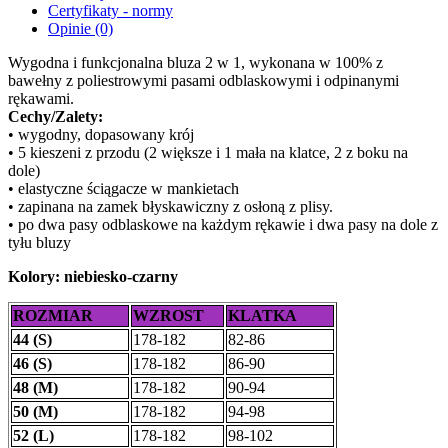
Certyfikaty - normy
Opinie (0)
Wygodna i funkcjonalna bluza 2 w 1, wykonana w 100% z
bawełny z poliestrowymi pasami odblaskowymi i odpinanymi
rękawami.
Cechy/Zalety:
• wygodny, dopasowany krój
• 5 kieszeni z przodu (2 większe i 1 mała na klatce, 2 z boku na
dole)
• elastyczne ściągacze w mankietach
• zapinana na zamek błyskawiczny z osłoną z plisy.
• po dwa pasy odblaskowe na każdym rękawie i dwa pasy na dole z
tyłu bluzy
Kolory: niebiesko-czarny
ROZMIAR
WZROST
KLATKA
44 (S)
178-182
82-86
46 (S)
178-182
86-90
48 (M)
178-182
90-94
50 (M)
178-182
94-98
52 (L)
178-182
98-102