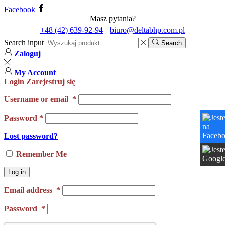
Facebook
Masz pytania?
+48 (42) 639-92-94
biuro@deltabhp.com.pl
Search input
Search
Zaloguj
My Account
Login
Zarejestruj się
Username or email
*
Password
*
Lost password?
Remember Me
Log in
Email address
*
Password
*