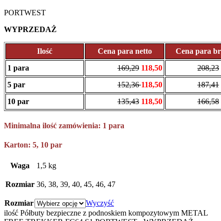
PORTWEST
WYPRZEDAŻ
Ilość
Cena para netto
Cena para br
1 para
169,29
118,50
208,23
5 par
152,36
118,50
187,41
10 par
135,43
118,50
166,58
Minimalna ilość zamówienia: 1 para
Karton: 5, 10 par
Waga
1,5 kg
Rozmiar
36, 38, 39, 40, 45, 46, 47
Rozmiar
Wyczyść
ilość Półbuty bezpieczne z podnoskiem kompozytowym METAL