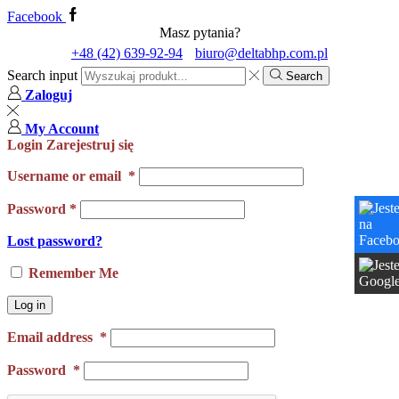
Facebook
Masz pytania?
+48 (42) 639-92-94
biuro@deltabhp.com.pl
Search input
Search
Zaloguj
My Account
Login
Zarejestruj się
Username or email
*
Password
*
Lost password?
Remember Me
Log in
Email address
*
Password
*