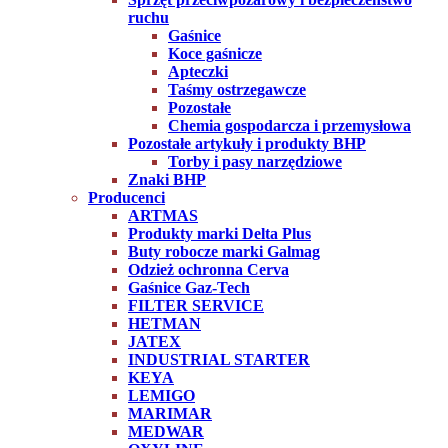
ruchu
Gaśnice
Koce gaśnicze
Apteczki
Taśmy ostrzegawcze
Pozostałe
Chemia gospodarcza i przemysłowa
Pozostałe artykuły i produkty BHP
Torby i pasy narzędziowe
Znaki BHP
Producenci
ARTMAS
Produkty marki Delta Plus
Buty robocze marki Galmag
Odzież ochronna Cerva
Gaśnice Gaz-Tech
FILTER SERVICE
HETMAN
JATEX
INDUSTRIAL STARTER
KEYA
LEMIGO
MARIMAR
MEDWAR