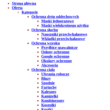
Strona główna
Oferta
Kategorie
Ochrona dróg oddechowych
Maski jednorazowe
Maski wielokrotnego użytku
Ochrona słuchu
Nauszniki przeciwhałasowe
Wkładki przeciwhałasowe
Ochrona wzroku
Przyłbice spawalnicze
Osłony ochronne
Google ochronne
Okulary ochronne
Akcesoria
Ochrona ciała
Ubrania robocze
Bluzy
Spodnie
Fartuchy
Kalesony
Kamizelki
Kombinezony
Koszulki
Kurtki