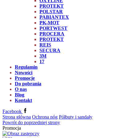
OXYLINE
PROTEKT
POLSTAR
PABIANTEX
PK-MOT
PORTWEST
PROCERA
PROTEKT
REIS
SECURA
3M
17
Regulamin
Nowości
Promocje
Do pobrania
O nas
Blog
Kontakt
Facebook
Strona główna
Ochrona nóg
Półbuty i sandały
Powrót do poprzedniej strony
Promocja