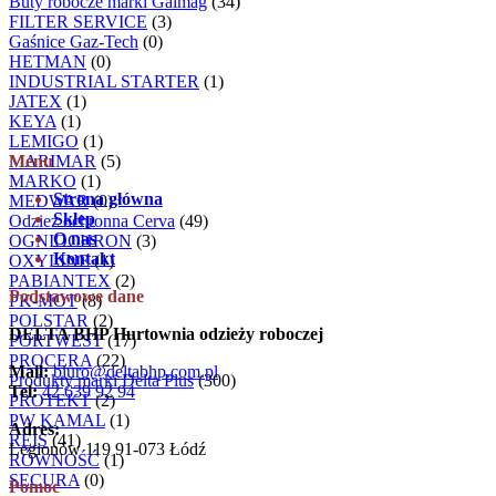
Buty robocze marki Galmag
(34)
FILTER SERVICE
(3)
Gaśnice Gaz-Tech
(0)
HETMAN
(0)
INDUSTRIAL STARTER
(1)
JATEX
(1)
KEYA
(1)
LEMIGO
(1)
MARIMAR
Menu
(5)
MARKO
(1)
Strona główna
MEDWAR
(0)
Sklep
Odzież ochronna Cerva
(49)
O nas
OGNIOCHRON
(3)
Kontakt
OXYLINE
(1)
PABIANTEX
(2)
Podstawowe dane
PK-MOT
(8)
POLSTAR
(2)
DELTA BHP Hurtownia odzieży roboczej
PORTWEST
(17)
PROCERA
(22)
Mail:
biuro@deltabhp.com.pl
Produkty marki Delta Plus
(300)
Tel:
42 639 92 94
PROTEKT
(2)
PW KAMAL
(1)
Adres:
REIS
(41)
Legionów 119 91-073 Łódź
RÓWNOŚĆ
(1)
SECURA
(0)
Pomoc