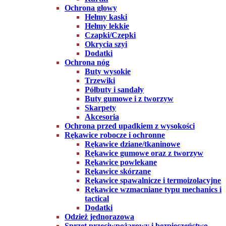
Ochrona głowy
Hełmy kaski
Hełmy lekkie
Czapki/Czepki
Okrycia szyi
Dodatki
Ochrona nóg
Buty wysokie
Trzewiki
Półbuty i sandały
Buty gumowe i z tworzyw
Skarpety
Akcesoria
Ochrona przed upadkiem z wysokości
Rękawice robocze i ochronne
Rękawice dziane/tkaninowe
Rękawice gumowe oraz z tworzyw
Rękawice powlekane
Rękawice skórzane
Rękawice spawalnicze i termoizolacyjne
Rękawice wzmacniane typu mechanics i
tactical
Dodatki
Odzież jednorazowa
Sprzęt przeciwpożarowy i bezpieczeństwo