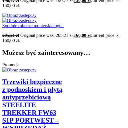
190,77
zł
Original price was: 190,77 zł.
150,00
zł
Current price is:
150,00 zł.
Spodnie robocze monterskie ogr...
205,21
zł
Original price was: 205,21 zł.
160,00
zł
Current price is:
160,00 zł.
Możesz być zainteresowany…
Promocja
Trzewiki bezpieczne
z podnoskiem i płytą
antyprzebiciową
STEELITE
TREKKER FW63
S1P PORTWEST –