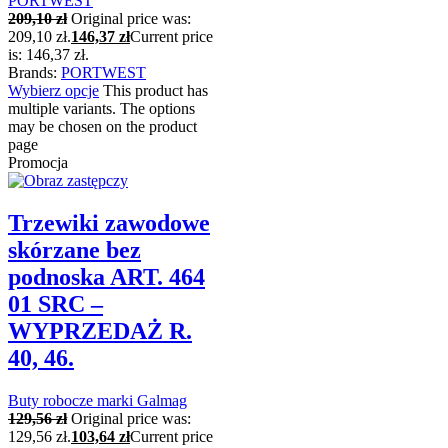
PORTWEST
209,10
zł
Original price was:
209,10 zł.
146,37
zł
Current price
is: 146,37 zł.
Brands:
PORTWEST
Wybierz opcje
This product has
multiple variants. The options
may be chosen on the product
page
Promocja
Trzewiki zawodowe
skórzane bez
podnoska ART. 464
01 SRC –
WYPRZEDAŻ R.
40, 46.
Buty robocze marki Galmag
129,56
zł
Original price was:
129,56 zł.
103,64
zł
Current price