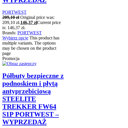
WYPRZEDAŻ
PORTWEST
209,10
zł
Original price was:
209,10 zł.
146,37
zł
Current price
is: 146,37 zł.
Brands:
PORTWEST
Wybierz opcje
This product has
multiple variants. The options
may be chosen on the product
page
Promocja
Półbuty bezpieczne z
podnoskiem i płytą
antyprzebiciową
STEELITE
TREKKER FW64
S1P PORTWEST –
WYPRZEDAŻ