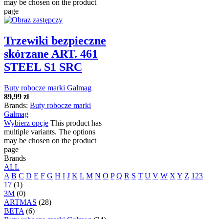
may be chosen on the product
page
Trzewiki bezpieczne
skórzane ART. 461
STEEL S1 SRC
Buty robocze marki Galmag
89,99
zł
Brands:
Buty robocze marki
Galmag
Wybierz opcje
This product has
multiple variants. The options
may be chosen on the product
page
Brands
ALL
A
B
C
D
E
F
G
H
I
J
K
L
M
N
O
P
Q
R
S
T
U
V
W
X
Y
Z
123
17
(1)
3M
(0)
ARTMAS
(28)
BETA
(6)