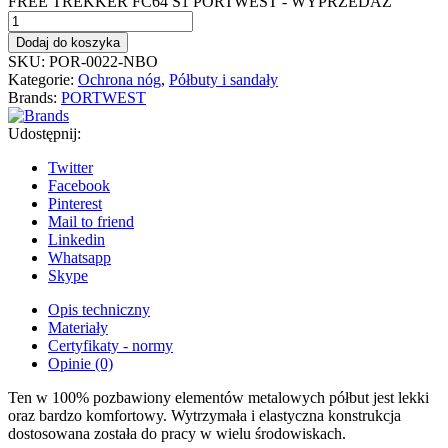
FREE TREKKER FC64 S1 PORTWEST - WYPRZEDAŻ
Dodaj do koszyka
SKU:
POR-0022-NBO
Kategorie:
Ochrona nóg
,
Półbuty i sandały
Brands:
PORTWEST
Udostępnij:
Twitter
Facebook
Pinterest
Mail to friend
Linkedin
Whatsapp
Skype
Opis techniczny
Materiały
Certyfikaty - normy
Opinie (0)
Ten w 100% pozbawiony elementów metalowych półbut jest lekki
oraz bardzo komfortowy. Wytrzymała i elastyczna konstrukcja
dostosowana została do pracy w wielu środowiskach.