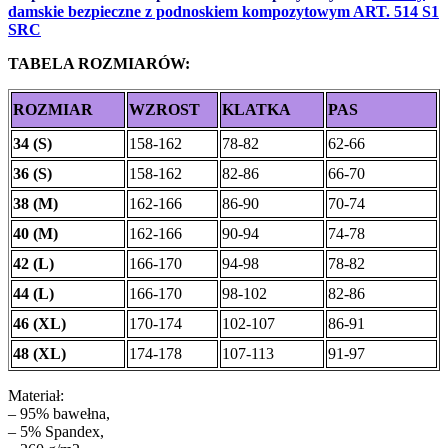
damskie bezpieczne z podnoskiem kompozytowym ART. 514 S1
SRC
TABELA ROZMIARÓW:
ROZMIAR
WZROST
KLATKA
PAS
34 (S)
158-162
78-82
62-66
36 (S)
158-162
82-86
66-70
38 (M)
162-166
86-90
70-74
40 (M)
162-166
90-94
74-78
42 (L)
166-170
94-98
78-82
44 (L)
166-170
98-102
82-86
46 (XL)
170-174
102-107
86-91
48 (XL)
174-178
107-113
91-97
Materiał:
– 95% bawełna,
– 5% Spandex,