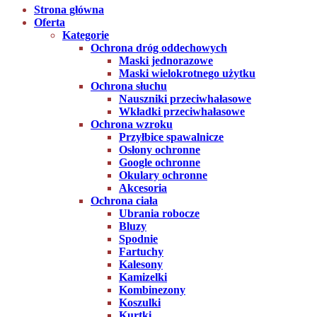
Strona główna
Oferta
Kategorie
Ochrona dróg oddechowych
Maski jednorazowe
Maski wielokrotnego użytku
Ochrona słuchu
Nauszniki przeciwhałasowe
Wkładki przeciwhałasowe
Ochrona wzroku
Przyłbice spawalnicze
Osłony ochronne
Google ochronne
Okulary ochronne
Akcesoria
Ochrona ciała
Ubrania robocze
Bluzy
Spodnie
Fartuchy
Kalesony
Kamizelki
Kombinezony
Koszulki
Kurtki