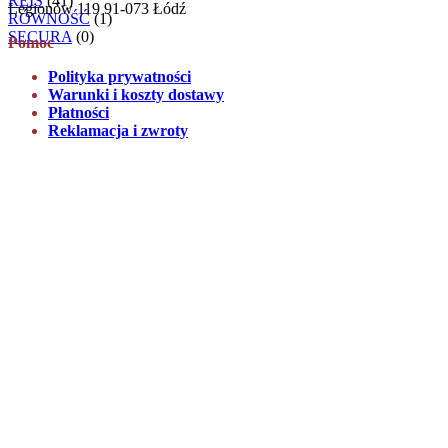
REIS
(41)
Legionów 119 91-073 Łódź
RÓWNOŚĆ
(1)
SECURA
(0)
Pomoc
Polityka prywatności
Warunki i koszty dostawy
Płatności
Reklamacja i zwroty