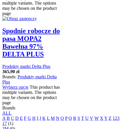
multiple variants. The options
may be chosen on the product
page
Spodnie robocze do
pasa MOPA2
Bawełna 97%
DELTA PLUS
Produkty marki Delta Plus
365,90
zł
Brands:
Produkty marki Delta
Plus
Wybierz opcje
This product has
multiple variants. The options
may be chosen on the product
page
Brands
ALL
A
B
C
D
E
F
G
H
I
J
K
L
M
N
O
P
Q
R
S
T
U
V
W
X
Y
Z
123
17
(1)
3M
(0)