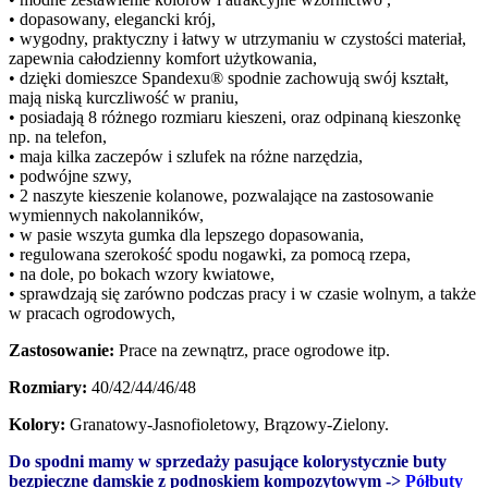
• dopasowany, elegancki krój,
• wygodny, praktyczny i łatwy w utrzymaniu w czystości materiał,
zapewnia całodzienny komfort użytkowania,
• dzięki domieszce Spandexu® spodnie zachowują swój kształt,
mają niską kurczliwość w praniu,
• posiadają 8 różnego rozmiaru kieszeni, oraz odpinaną kieszonkę
np. na telefon,
• maja kilka zaczepów i szlufek na różne narzędzia,
• podwójne szwy,
• 2 naszyte kieszenie kolanowe, pozwalające na zastosowanie
wymiennych nakolanników,
• w pasie wszyta gumka dla lepszego dopasowania,
• regulowana szerokość spodu nogawki, za pomocą rzepa,
• na dole, po bokach wzory kwiatowe,
• sprawdzają się zarówno podczas pracy i w czasie wolnym, a także
w pracach ogrodowych,
Zastosowanie:
Prace na zewnątrz, prace ogrodowe itp.
Rozmiary:
40/42/44/46/48
Kolory:
Granatowy-Jasnofioletowy, Brązowy-Zielony.
Do spodni mamy w sprzedaży pasujące kolorystycznie buty
bezpieczne damskie z podnoskiem kompozytowym ->
Półbuty