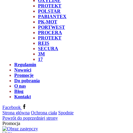
OXYLINE
PROTEKT
POLSTAR
PABIANTEX
PK-MOT
PORTWEST
PROCERA
PROTEKT
REIS
SECURA
3M
17
Regulamin
Nowości
Promocje
Do pobrania
O nas
Blog
Kontakt
Facebook
Strona główna
Ochrona ciała
Spodnie
Powrót do poprzedniej strony
Promocja