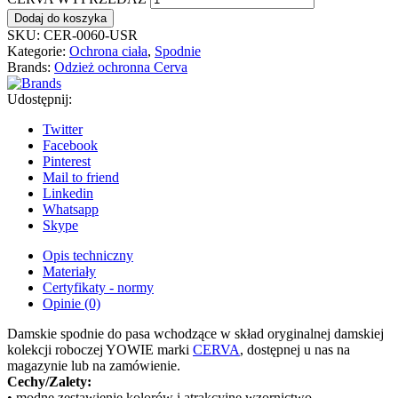
Dodaj do koszyka
SKU:
CER-0060-USR
Kategorie:
Ochrona ciała
,
Spodnie
Brands:
Odzież ochronna Cerva
Udostępnij:
Twitter
Facebook
Pinterest
Mail to friend
Linkedin
Whatsapp
Skype
Opis techniczny
Materiały
Certyfikaty - normy
Opinie (0)
Damskie spodnie do pasa wchodzące w skład oryginalnej damskiej
kolekcji roboczej YOWIE marki
CERVA
, dostępnej u nas na
magazynie lub na zamówienie.
Cechy/Zalety:
• modne zestawienie kolorów i atrakcyjne wzornictwo ,