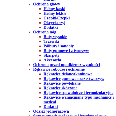
Ochrona głowy
Hełmy kaski
Hełmy lekkie
Czapki/Czepki
Okrycia szyi
Dodatki
Ochrona nóg
Buty wysokie
Trzewiki
Półbuty i sandały
Buty gumowe i z tworzyw
Skarpety
Akcesoria
Ochrona przed upadkiem z wysokości
Rękawice robocze i ochronne
Rękawice dziane/tkaninowe
Rękawice gumowe oraz z tworzyw
Rękawice powlekane
Rękawice skórzane
Rękawice spawalnicze i termoizolacyjne
Rękawice wzmacniane typu mechanics i
tactical
Dodatki
Odzież jednorazowa
Sprzęt przeciwpożarowy i bezpieczeństwo