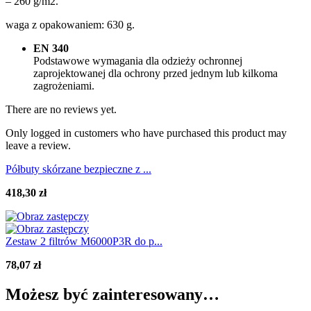
– 260 g/m2.
waga z opakowaniem: 630 g.
EN 340
Podstawowe wymagania dla odzieży ochronnej
zaprojektowanej dla ochrony przed jednym lub kilkoma
zagrożeniami.
There are no reviews yet.
Only logged in customers who have purchased this product may
leave a review.
Półbuty skórzane bezpieczne z ...
418,30
zł
Zestaw 2 filtrów M6000P3R do p...
78,07
zł
Możesz być zainteresowany…