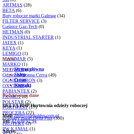
ARTMAS
(28)
BETA
(6)
Buty robocze marki Galmag
(34)
FILTER SERVICE
(3)
Gaśnice Gaz-Tech
(0)
HETMAN
(0)
INDUSTRIAL STARTER
(1)
JATEX
(1)
KEYA
(1)
LEMIGO
(1)
MARIMAR
Menu
(5)
MARKO
(1)
Strona główna
MEDWAR
(0)
Sklep
Odzież ochronna Cerva
(49)
O nas
OGNIOCHRON
(3)
Kontakt
OXYLINE
(1)
PABIANTEX
(2)
Podstawowe dane
PK-MOT
(8)
POLSTAR
(2)
DELTA BHP Hurtownia odzieży roboczej
PORTWEST
(17)
PROCERA
(22)
Mail:
biuro@deltabhp.com.pl
Produkty marki Delta Plus
(300)
Tel:
42 639 92 94
PROTEKT
(2)
PW KAMAL
(1)
Adres: