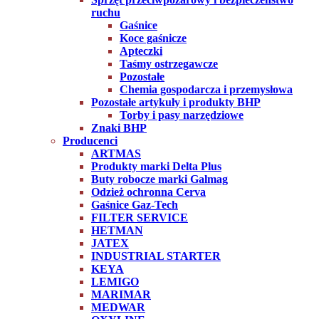
ruchu
Gaśnice
Koce gaśnicze
Apteczki
Taśmy ostrzegawcze
Pozostałe
Chemia gospodarcza i przemysłowa
Pozostałe artykuły i produkty BHP
Torby i pasy narzędziowe
Znaki BHP
Producenci
ARTMAS
Produkty marki Delta Plus
Buty robocze marki Galmag
Odzież ochronna Cerva
Gaśnice Gaz-Tech
FILTER SERVICE
HETMAN
JATEX
INDUSTRIAL STARTER
KEYA
LEMIGO
MARIMAR
MEDWAR