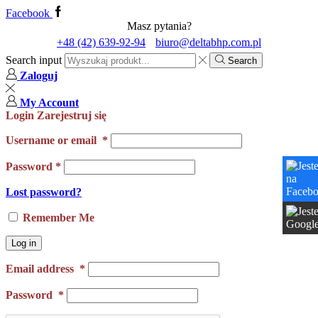
Facebook
Masz pytania?
+48 (42) 639-92-94
biuro@deltabhp.com.pl
Search input
Search
Zaloguj
My Account
Login
Zarejestruj się
Username or email
*
Password
*
Lost password?
Remember Me
Log in
Email address
*
Password
*