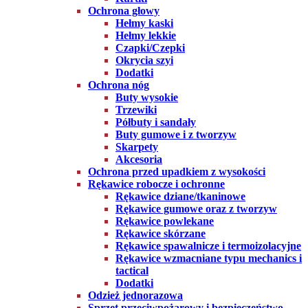
Ochrona głowy
Hełmy kaski
Hełmy lekkie
Czapki/Czepki
Okrycia szyi
Dodatki
Ochrona nóg
Buty wysokie
Trzewiki
Półbuty i sandały
Buty gumowe i z tworzyw
Skarpety
Akcesoria
Ochrona przed upadkiem z wysokości
Rękawice robocze i ochronne
Rękawice dziane/tkaninowe
Rękawice gumowe oraz z tworzyw
Rękawice powlekane
Rękawice skórzane
Rękawice spawalnicze i termoizolacyjne
Rękawice wzmacniane typu mechanics i
tactical
Dodatki
Odzież jednorazowa
Sprzęt przeciwpożarowy i bezpieczeństwo