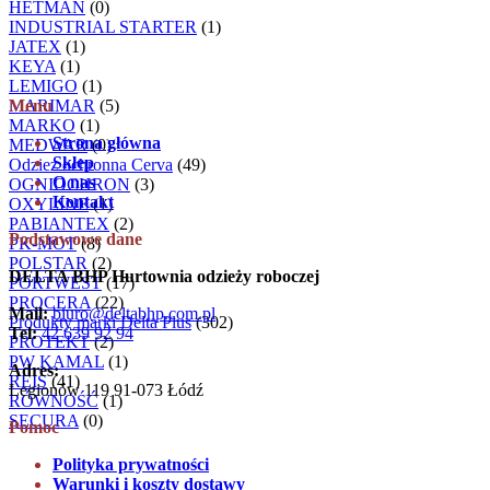
HETMAN
(0)
INDUSTRIAL STARTER
(1)
JATEX
(1)
KEYA
(1)
LEMIGO
(1)
MARIMAR
Menu
(5)
MARKO
(1)
Strona główna
MEDWAR
(0)
Sklep
Odzież ochronna Cerva
(49)
O nas
OGNIOCHRON
(3)
Kontakt
OXYLINE
(1)
PABIANTEX
(2)
Podstawowe dane
PK-MOT
(8)
POLSTAR
(2)
DELTA BHP Hurtownia odzieży roboczej
PORTWEST
(17)
PROCERA
(22)
Mail:
biuro@deltabhp.com.pl
Produkty marki Delta Plus
(302)
Tel:
42 639 92 94
PROTEKT
(2)
PW KAMAL
(1)
Adres:
REIS
(41)
Legionów 119 91-073 Łódź
RÓWNOŚĆ
(1)
SECURA
(0)
Pomoc
Polityka prywatności
Warunki i koszty dostawy