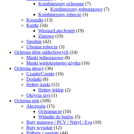
Kombinezony ochronne
(7)
Kombinezony jednorazowe
(7)
Kombinezony robocze
(3)
Koszulki
(13)
Kurtki
(34)
Wiosna/Lato/Jesień
(19)
Zimowe
(19)
Spodnie
(42)
Ubrania robocze
(3)
Ochrona dróg oddechowych
(24)
Maski jednorazowe
(8)
Maski wielokrotnego użytku
(16)
Ochrona głowy
(36)
Czapki/Czepki
(16)
Dodatki
(8)
Hełmy kaski
(12)
Hełmy lekkie
(2)
Okrycia szyi
(1)
Ochrona nóg
(109)
Akcesoria
(15)
Ochraniacze
(10)
Wkładki do butów
(5)
Buty gumowe / PCV / Nitryl / Eva
(10)
Buty wysokie
(12)
Półbuty i sandały
(44)