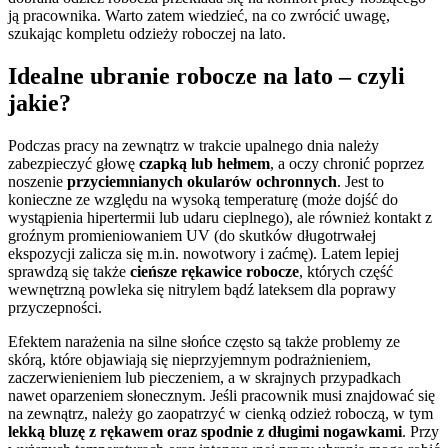
ją pracownika. Warto zatem wiedzieć, na co zwrócić uwagę,
szukając kompletu odzieży roboczej na lato.
Idealne ubranie robocze na lato – czyli
jakie?
Podczas pracy na zewnątrz w trakcie upalnego dnia należy
zabezpieczyć głowę
czapką lub hełmem
, a oczy chronić poprzez
noszenie
przyciemnianych okularów ochronnych
. Jest to
konieczne ze względu na wysoką temperaturę (może dojść do
wystąpienia hipertermii lub udaru cieplnego), ale również kontakt z
groźnym promieniowaniem UV (do skutków długotrwałej
ekspozycji zalicza się m.in. nowotwory i zaćmę). Latem lepiej
sprawdzą się także
cieńsze rękawice robocze
, których część
wewnętrzną powleka się nitrylem bądź lateksem dla poprawy
przyczepności.
Efektem narażenia na silne słońce często są także problemy ze
skórą, które objawiają się nieprzyjemnym podrażnieniem,
zaczerwienieniem lub pieczeniem, a w skrajnych przypadkach
nawet oparzeniem słonecznym. Jeśli pracownik musi znajdować się
na zewnątrz, należy go zaopatrzyć w cienką odzież roboczą, w tym
lekką bluzę z rękawem oraz spodnie z długimi nogawkami
. Przy