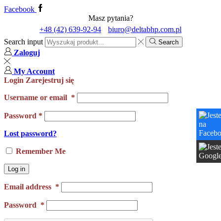
Facebook
Masz pytania?
+48 (42) 639-92-94
biuro@deltabhp.com.pl
Search input
Search
Zaloguj
My Account
Login
Zarejestruj się
Username or email
*
Password
*
Lost password?
Remember Me
Log in
Email address
*
Password
*