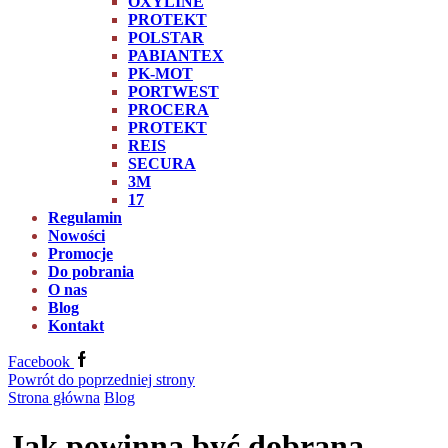
OXYLINE
PROTEKT
POLSTAR
PABIANTEX
PK-MOT
PORTWEST
PROCERA
PROTEKT
REIS
SECURA
3M
17
Regulamin
Nowości
Promocje
Do pobrania
O nas
Blog
Kontakt
Facebook
Powrót do poprzedniej strony
Strona główna
Blog
Jak powinna być dobrana