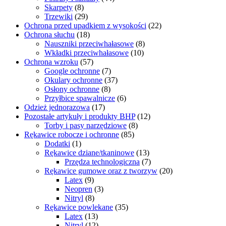
Skarpety
(8)
Trzewiki
(29)
Ochrona przed upadkiem z wysokości
(22)
Ochrona słuchu
(18)
Nauszniki przeciwhałasowe
(8)
Wkładki przeciwhałasowe
(10)
Ochrona wzroku
(57)
Google ochronne
(7)
Okulary ochronne
(37)
Osłony ochronne
(8)
Przyłbice spawalnicze
(6)
Odzież jednorazowa
(17)
Pozostałe artykuły i produkty BHP
(12)
Torby i pasy narzędziowe
(8)
Rękawice robocze i ochronne
(85)
Dodatki
(1)
Rękawice dziane/tkaninowe
(13)
Przędza technologiczna
(7)
Rękawice gumowe oraz z tworzyw
(20)
Latex
(9)
Neopren
(3)
Nitryl
(8)
Rękawice powlekane
(35)
Latex
(13)
Nitryl
(12)