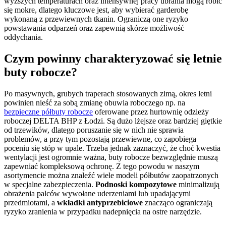
wyższych temperaturach oraz intensywnej pracy ubrania mogą robić
się mokre, dlatego kluczowe jest, aby wybierać garderobę
wykonaną z przewiewnych tkanin. Ograniczą one ryzyko
powstawania odparzeń oraz zapewnią skórze możliwość
oddychania.
Czym powinny charakteryzować się letnie
buty robocze?
Po masywnych, grubych traperach stosowanych zimą, okres letni
powinien nieść za sobą zmianę obuwia roboczego np. na
bezpieczne półbuty robocze
oferowane przez hurtownię odzieży
roboczej DELTA BHP z Łodzi. Są dużo lżejsze oraz bardziej giętkie
od trzewików, dlatego poruszanie się w nich nie sprawia
problemów, a przy tym pozostają przewiewne, co zapobiega
poceniu się stóp w upale. Trzeba jednak zaznaczyć, że choć kwestia
wentylacji jest ogromnie ważna, buty robocze bezwzględnie muszą
zapewniać kompleksową ochronę. Z tego powodu w naszym
asortymencie można znaleźć wiele modeli półbutów zaopatrzonych
w specjalne zabezpieczenia.
Podnoski kompozytowe
minimalizują
obrażenia palców wywołane uderzeniami lub upadającymi
przedmiotami, a
wkładki antyprzebiciowe
znacząco ograniczają
ryzyko zranienia w przypadku nadepnięcia na ostre narzędzie.