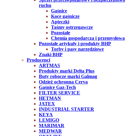
ruchu
Gaśnice
Koce gaśnicze
Apteczki
Taśmy ostrzegawcze
Pozostałe
Chemia gospodarcza i przemysłowa
Pozostałe artykuły i produkty BHP
Torby i pasy narzędziowe
Znaki BHP
Producenci
ARTMAS
Produkty marki Delta Plus
Buty robocze marki Galmag
Odzież ochronna Cerva
Gaśnice Gaz-Tech
FILTER SERVICE
HETMAN
JATEX
INDUSTRIAL STARTER
KEYA
LEMIGO
MARIMAR
MEDWAR