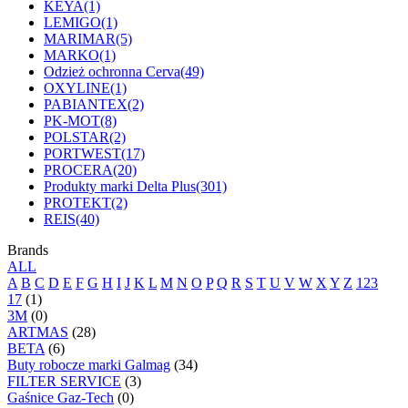
KEYA
(1)
LEMIGO
(1)
MARIMAR
(5)
MARKO
(1)
Odzież ochronna Cerva
(49)
OXYLINE
(1)
PABIANTEX
(2)
PK-MOT
(8)
POLSTAR
(2)
PORTWEST
(17)
PROCERA
(20)
Produkty marki Delta Plus
(301)
PROTEKT
(2)
REIS
(40)
Brands
ALL
A
B
C
D
E
F
G
H
I
J
K
L
M
N
O
P
Q
R
S
T
U
V
W
X
Y
Z
123
17
(1)
3M
(0)
ARTMAS
(28)
BETA
(6)
Buty robocze marki Galmag
(34)
FILTER SERVICE
(3)
Gaśnice Gaz-Tech
(0)