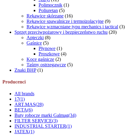
Polimocznik
(1)
Poliuretan
(5)
Rękawice skórzane
(16)
Rękawice spawalnicze i termoizolacyjne
(9)
Rękawice wzmacniane typu mechanics i tactical
(3)
Sprzęt przeciwpożarowy i bezpieczeństwo ruchu
(20)
Apteczki
(8)
Gaśnice
(5)
Płynowe
(1)
Proszkowe
(4)
Koce gaśnicze
(2)
Taśmy ostrzegawcze
(5)
Znaki BHP
(1)
Producenci
All brands
17
(1)
ART.MAS
(28)
BETA
(6)
Buty robocze marki Galmag
(34)
FILTER SERVICE
(3)
INDUSTRIAL STARTER
(1)
JATEX
(1)