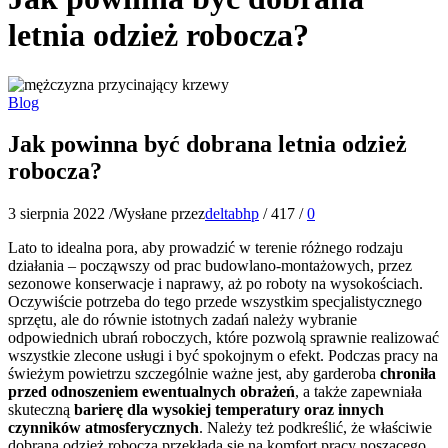
letnia odzież robocza?
Blog
Jak powinna być dobrana letnia odzież
robocza?
3 sierpnia 2022
/
Wysłane przez
deltabhp
/
417
/
0
Lato to idealna pora, aby prowadzić w terenie różnego rodzaju
działania – począwszy od prac budowlano-montażowych, przez
sezonowe konserwacje i naprawy, aż po roboty na wysokościach.
Oczywiście potrzeba do tego przede wszystkim specjalistycznego
sprzętu, ale do równie istotnych zadań należy wybranie
odpowiednich ubrań roboczych, które pozwolą sprawnie realizować
wszystkie zlecone usługi i być spokojnym o efekt. Podczas pracy na
świeżym powietrzu szczególnie ważne jest, aby garderoba
chroniła
przed odnoszeniem ewentualnych obrażeń
, a także zapewniała
skuteczną
barierę dla wysokiej temperatury oraz innych
czynników atmosferycznych
. Należy też podkreślić, że właściwie
dobrana odzież robocza przekłada się na komfort pracy noszącego