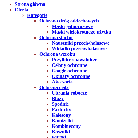
Strona główna
Oferta
Kategorie
Ochrona dróg oddechowych
Maski jednorazowe
Maski wielokrotnego użytku
Ochrona słuchu
Nauszniki przeciwhałasowe
Wkładki przeciwhałasowe
Ochrona wzroku
Przyłbice spawalnicze
Osłony ochronne
Google ochronne
Okulary ochronne
Akcesoria
Ochrona ciała
Ubrania robocze
Bluzy
Spodnie
Fartuchy
Kalesony
Kamizelki
Kombinezony
Koszulki
Kurtki