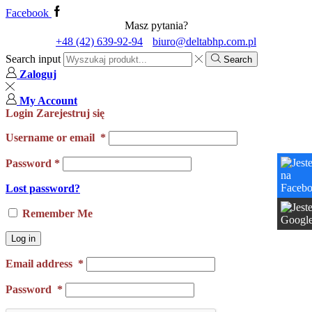
Facebook
Masz pytania?
+48 (42) 639-92-94
biuro@deltabhp.com.pl
Search input
Search
Zaloguj
My Account
Login
Zarejestruj się
Username or email
*
Password
*
Lost password?
Remember Me
Log in
Email address
*
Password
*