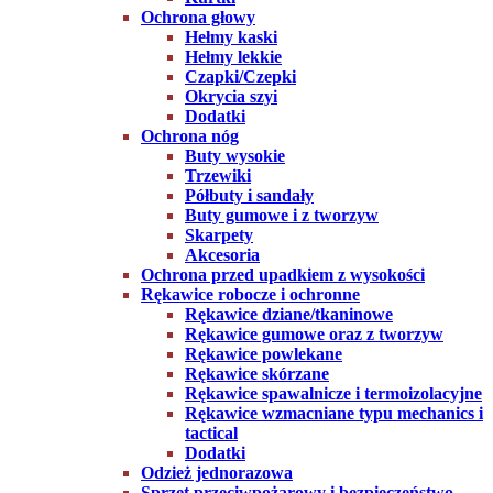
Ochrona głowy
Hełmy kaski
Hełmy lekkie
Czapki/Czepki
Okrycia szyi
Dodatki
Ochrona nóg
Buty wysokie
Trzewiki
Półbuty i sandały
Buty gumowe i z tworzyw
Skarpety
Akcesoria
Ochrona przed upadkiem z wysokości
Rękawice robocze i ochronne
Rękawice dziane/tkaninowe
Rękawice gumowe oraz z tworzyw
Rękawice powlekane
Rękawice skórzane
Rękawice spawalnicze i termoizolacyjne
Rękawice wzmacniane typu mechanics i
tactical
Dodatki
Odzież jednorazowa
Sprzęt przeciwpożarowy i bezpieczeństwo