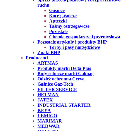
ruchu
Gaśnice
Koce gaśnicze
Apteczki
Taśmy ostrzegawcze
Pozostałe
Chemia gospodarcza i przemysłowa
Pozostałe artykuły i produkty BHP
Torby i pasy narzędziowe
Znaki BHP
Producenci
ARTMAS
Produkty marki Delta Plus
Buty robocze marki Galmag
Odzież ochronna Cerva
Gaśnice Gaz-Tech
FILTER SERVICE
HETMAN
JATEX
INDUSTRIAL STARTER
KEYA
LEMIGO
MARIMAR
MEDWAR