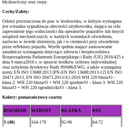
błyskawiczny oraz rzepy.
Cechy/Zalety:
Odzież przeznaczona do prac w środowisku, w którym wymagana
jest wizualna sygnalizacja obecności użytkownika, mająca na celu
zapewnienie jego widoczności dla operatorów pojazdów lub innych
urządzeń mechanicznych, w każdych warunkach oświetlenia,
zarówno w świetle dziennym, jak i w ciemności przy oświetleniu
przez reflektory pojazdu. Wyrób spełnia mające zastosowanie
zasadnicze wymagania dotyczące zdrowia i bezpieczeństwa
Rozporządzenia Parlamentu Europejskiego i Rady (UE) 2016/425 z
dnia 9 marca2016 r. w sprawie środków ochrony indywidualnej
oraz uchylenia dyrektywy Rady 89/686/EWG, a także wymagania
norm: EN ISO 13688:2013 [PN-EN ISO 13688:2013-12] EN ISO
20471:2013, EN ISO 20471:2013/A1:2016 WH 220 bluza/O –
klasa 2. WH 220 bluza/O + WH 220 spodnie/O – klasa 3. WH 220
bluza/O + WH 220 ogrodniczki/O – klasa 3.
Kolory: pomarańczowy-czarny
ROZMIAR
WZROST
KLATKA
PAS
S (48)
164-170
92-96
64-72