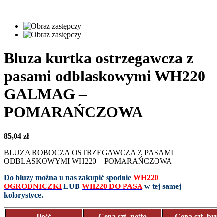
Bluza kurtka ostrzegawcza z
pasami odblaskowymi WH220
GALMAG –
POMARAŃCZOWA
85,04
zł
BLUZA ROBOCZA OSTRZEGAWCZA Z PASAMI
ODBLASKOWYMI WH220 – POMARAŃCZOWA
Do bluzy można u nas zakupić spodnie
WH220
OGRODNICZKI
LUB
WH220 DO PASA
w tej samej
kolorystyce.
Ilość
Cena szt. netto
Cena szt. br