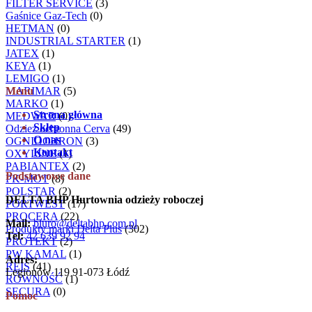
FILTER SERVICE
(3)
Gaśnice Gaz-Tech
(0)
HETMAN
(0)
INDUSTRIAL STARTER
(1)
JATEX
(1)
KEYA
(1)
LEMIGO
(1)
MARIMAR
Menu
(5)
MARKO
(1)
Strona główna
MEDWAR
(0)
Sklep
Odzież ochronna Cerva
(49)
O nas
OGNIOCHRON
(3)
Kontakt
OXYLINE
(1)
PABIANTEX
(2)
Podstawowe dane
PK-MOT
(8)
POLSTAR
(2)
DELTA BHP Hurtownia odzieży roboczej
PORTWEST
(17)
PROCERA
(22)
Mail:
biuro@deltabhp.com.pl
Produkty marki Delta Plus
(302)
Tel:
42 639 92 94
PROTEKT
(2)
PW KAMAL
(1)
Adres:
REIS
(41)
Legionów 119 91-073 Łódź
RÓWNOŚĆ
(1)
SECURA
(0)
Pomoc