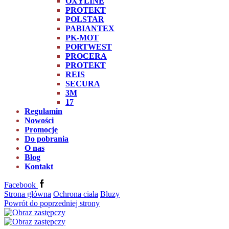
OXYLINE
PROTEKT
POLSTAR
PABIANTEX
PK-MOT
PORTWEST
PROCERA
PROTEKT
REIS
SECURA
3M
17
Regulamin
Nowości
Promocje
Do pobrania
O nas
Blog
Kontakt
Facebook
Strona główna
Ochrona ciała
Bluzy
Powrót do poprzedniej strony