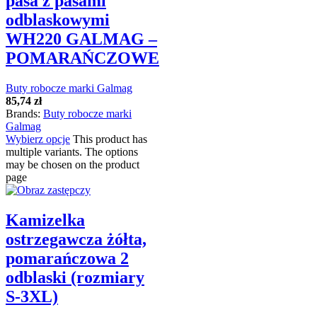
pasa z pasami
odblaskowymi
WH220 GALMAG –
POMARAŃCZOWE
Buty robocze marki Galmag
85,74
zł
Brands:
Buty robocze marki
Galmag
Wybierz opcje
This product has
multiple variants. The options
may be chosen on the product
page
Kamizelka
ostrzegawcza żółta,
pomarańczowa 2
odblaski (rozmiary
S-3XL)