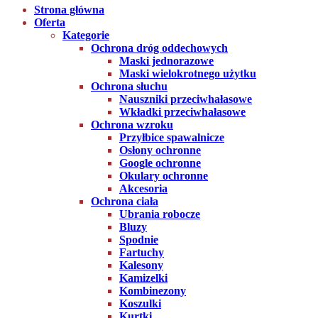
Strona główna
Oferta
Kategorie
Ochrona dróg oddechowych
Maski jednorazowe
Maski wielokrotnego użytku
Ochrona słuchu
Nauszniki przeciwhałasowe
Wkładki przeciwhałasowe
Ochrona wzroku
Przyłbice spawalnicze
Osłony ochronne
Google ochronne
Okulary ochronne
Akcesoria
Ochrona ciała
Ubrania robocze
Bluzy
Spodnie
Fartuchy
Kalesony
Kamizelki
Kombinezony
Koszulki
Kurtki