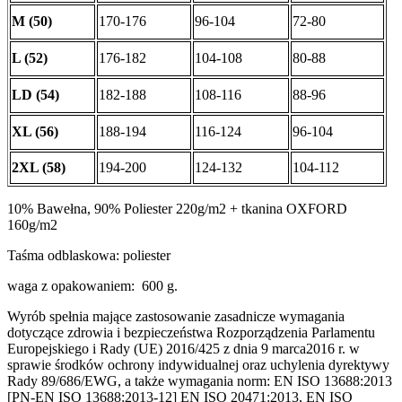
M (50)
170-176
96-104
72-80
L (52)
176-182
104-108
80-88
LD (54)
182-188
108-116
88-96
XL (56)
188-194
116-124
96-104
2XL (58)
194-200
124-132
104-112
10% Bawełna, 90% Poliester 220g/m2 + tkanina OXFORD
160g/m2
Taśma odblaskowa: poliester
waga z opakowaniem: 600 g.
Wyrób spełnia mające zastosowanie zasadnicze wymagania
dotyczące zdrowia i bezpieczeństwa Rozporządzenia Parlamentu
Europejskiego i Rady (UE) 2016/425 z dnia 9 marca2016 r. w
sprawie środków ochrony indywidualnej oraz uchylenia dyrektywy
Rady 89/686/EWG, a także wymagania norm: EN ISO 13688:2013
[PN-EN ISO 13688:2013-12] EN ISO 20471:2013, EN ISO