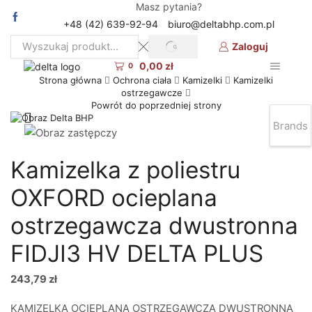
Masz pytania?
+48 (42) 639-92-94
biuro@deltabhp.com.pl
Zaloguj
SEARCH
Search
0,00
zł
input
0
Strona główna
Ochrona ciała
Kamizelki
Kamizelki
ostrzegawcze
Powrót do poprzedniej strony
Brands
Kamizelka z poliestru
OXFORD ocieplana
ostrzegawcza dwustronna
FIDJI3 HV DELTA PLUS
243,79
zł
KAMIZELKA OCIEPLANA OSTRZEGAWCZA DWUSTRONNA