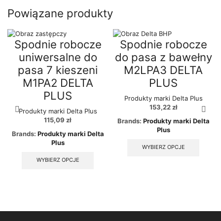
has
multipl
Powiązane produkty
multiple
variant
variants.
The
The
option
options
Spodnie robocze
Spodnie robocze
may
may
be
uniwersalne do
do pasa z bawełny
be
chose
chosen
pasa 7 kieszeni
M2LPA3 DELTA
on
on
the
M1PA2 DELTA
PLUS
the
produc
product
PLUS
page
Produkty marki Delta Plus
page
153,22
zł
Produkty marki Delta Plus
115,09
zł
Brands:
Produkty marki Delta
Plus
Brands:
Produkty marki Delta
Plus
This
WYBIERZ OPCJE
produc
This
WYBIERZ OPCJE
has
product
multipl
has
variant
multiple
The
variants.
option
The
may
options
be
may