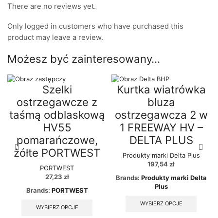
There are no reviews yet.
Only logged in customers who have purchased this
product may leave a review.
Możesz być zainteresowany…
Szelki
Kurtka wiatrówka
ostrzegawcze z
bluza
taśmą odblaskową
ostrzegawcza 2 w
HV55
1 FREEWAY HV –
pomarańczowe,
DELTA PLUS
żółte PORTWEST
Produkty marki Delta Plus
197,54
zł
PORTWEST
27,23
zł
Brands:
Produkty marki Delta
Plus
Brands:
PORTWEST
This
This
WYBIERZ OPCJE
WYBIERZ OPCJE
produc
product
has