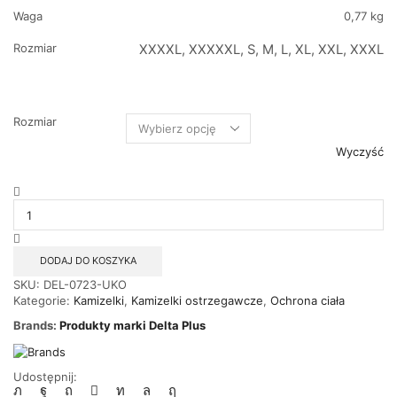
Waga
0,77 kg
Rozmiar
XXXXL, XXXXXL, S, M, L, XL, XXL, XXXL
Rozmiar
Wyczyść
ilość
Kamizelka
z
poliestru
OXFORD
DODAJ DO KOSZYKA
ocieplana
SKU:
DEL-0723-UKO
ostrzegawcza
Kategorie:
Kamizelki
,
Kamizelki ostrzegawcze
,
Ochrona ciała
dwustronna
FIDJI3
Brands:
Produkty marki Delta Plus
HV
DELTA
PLUS
Udostępnij: