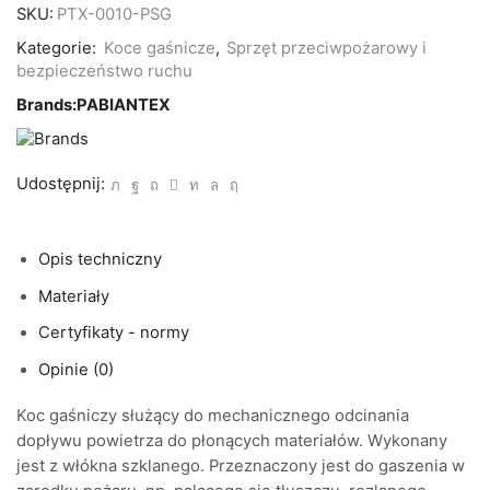
gaśniczy
SKU:
PTX-0010-PSG
szklany
POLSKI
Kategorie:
Koce gaśnicze
,
Sprzęt przeciwpożarowy i
ECST
bezpieczeństwo ruchu
wymiary:
2m
Brands:
PABIANTEX
x
3m
Udostępnij:
Opis techniczny
Materiały
Certyfikaty - normy
Opinie (0)
Koc gaśniczy służący do mechanicznego odcinania
dopływu powietrza do płonących materiałów. Wykonany
jest z włókna szklanego. Przeznaczony jest do gaszenia w