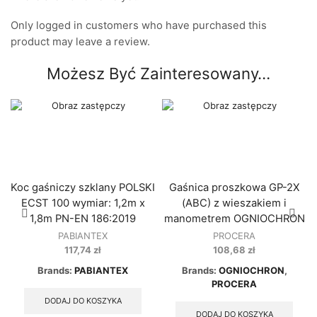
Only logged in customers who have purchased this
product may leave a review.
Możesz Być Zainteresowany…
Koc gaśniczy szklany POLSKI
Gaśnica proszkowa GP-2X
ECST 100 wymiar: 1,2m x
(ABC) z wieszakiem i
1,8m PN-EN 186:2019
manometrem OGNIOCHRON
PABIANTEX
PROCERA
117,74
zł
108,68
zł
Brands:
PABIANTEX
Brands:
OGNIOCHRON
,
PROCERA
DODAJ DO KOSZYKA
DODAJ DO KOSZYKA