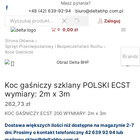
Masz pytania?
+48 (42) 639-92-94
biuro@deltabhp.com.pl
Zaloguj
SEARCH
Search
0,00
zł
input
0
Strona Główna
Sprzęt Przeciwpożarowy I Bezpieczeństwo Ruchu
Koce Gaśnicze
Brands
Koc gaśniczy szklany POLSKI ECST
wymiary: 2m x 3m
262,73
zł
KOC GAŚNICZY ECST 200 WYMIARY: 2m x 3m
Dostawa większych ilości niż dostępne na magazynie 2-7
dni. Prosimy o kontakt telefoniczny 42 639 92 94 lub
mailowy sklep@deltabhp.com.pl.