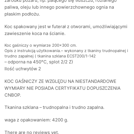
zarodku pożaru, np. palącego się tłuszczu, rozlanego
paliwa, oleju lub innego powierzchownego ognia na
płaskim podłożu.
Koc spakowany jest w futerał z otworami, umożliwiającymi
zawieszenie koca na ścianie.
Koc gaśniczy o wymiarze 200×300 cm.
Opis z instrukcją użytkowania.
– wykonany z tkaniny trudnopalnej i
trudno zapalnej ( tkanina szklana ECST200/1-142
– odporna na 450°C, splot 2/2 Z)
Ilość uchwytów 2
KOC GAŚNICZY ZE WZGLĘDU NA NIESTANDARDOWE
WYMIARY NIE POSIADA CERTYFIKATU DOPUSZCZENIA
CNBOP.
Tkanina szklana – trudnopalna i trudno zapalna.
waga z opakowaniem: 4200 g.
There are no reviews yet.