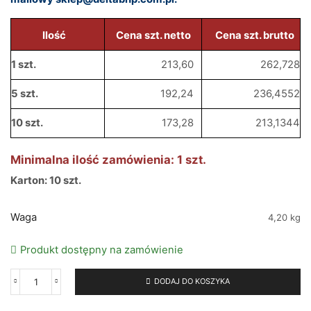
Ilość
Cena szt. netto
Cena szt. brutto
1 szt.
213,60
262,728
5 szt.
192,24
236,4552
10 szt.
173,28
213,1344
Minimalna ilość zamówienia: 1 szt.
Karton: 10 szt.
Waga
4,20 kg
Produkt dostępny na zamówienie
DODAJ DO KOSZYKA
ilość
Koc