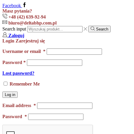
Facebook
Masz pytania?
+48 (42) 639-92-94
biuro@deltabhp.com.pl
Search input
Search
Zaloguj
Login
Zarejestruj się
Username or email
*
Password
*
Lost password?
Remember Me
Log in
Email address
*
Password
*