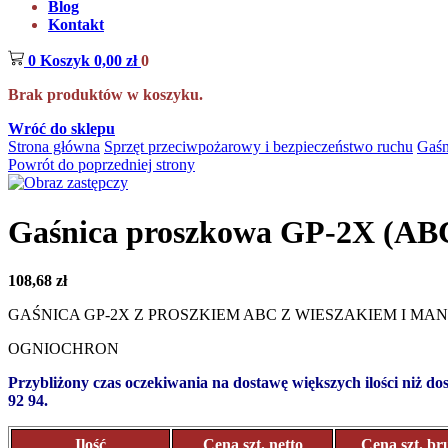
Blog
Kontakt
0
Koszyk
0,00
zł
0
Brak produktów w koszyku.
Wróć do sklepu
Strona główna
Sprzęt przeciwpożarowy i bezpieczeństwo ruchu
Gaśn
Powrót do poprzedniej strony
Gaśnica proszkowa GP-2X (A
108,68
zł
GAŚNICA GP-2X Z PROSZKIEM ABC Z WIESZAKIEM I M
OGNIOCHRON
Przybliżony czas oczekiwania na dostawę większych ilości niż d
92 94.
Ilość
Cena szt. netto
Cena szt. br