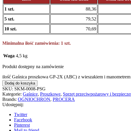
1 szt.
88,36
5 szt.
79,52
10 szt.
70,69
Minimalna ilość zamówienia: 1 szt.
Waga
4,5 kg
Produkt dostępny na zamówienie
ilość Gaśnica proszkowa GP-2X (ABC) z wieszakiem i manome
Dodaj do koszyka
SKU:
SKM-0008-PSG
Kategorie:
Gaśnice
,
Proszkowe
,
Sprzęt przeciwpożarowy i bezpiecz
Brands:
OGNIOCHRON
,
PROCERA
Udostępnij:
Twitter
Facebook
Pinterest
Mail to friend