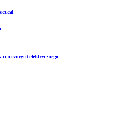
ctical
hu
ktronicznego i elektrycznego