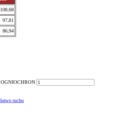
108,68
97,81
86,94
trem OGNIOCHRON
eństwo ruchu