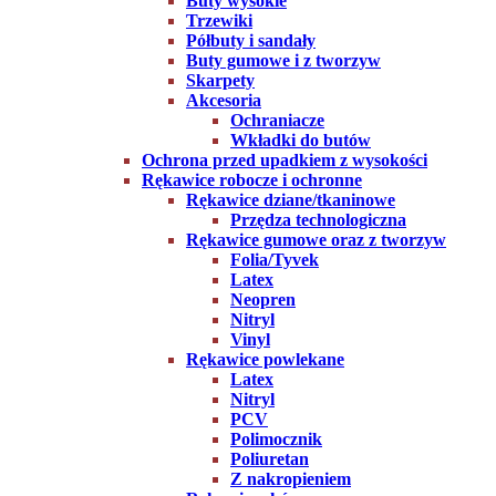
Buty wysokie
Trzewiki
Półbuty i sandały
Buty gumowe i z tworzyw
Skarpety
Akcesoria
Ochraniacze
Wkładki do butów
Ochrona przed upadkiem z wysokości
Rękawice robocze i ochronne
Rękawice dziane/tkaninowe
Przędza technologiczna
Rękawice gumowe oraz z tworzyw
Folia/Tyvek
Latex
Neopren
Nitryl
Vinyl
Rękawice powlekane
Latex
Nitryl
PCV
Polimocznik
Poliuretan
Z nakropieniem