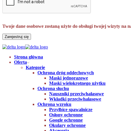
Twoje dane osobowe zostaną użyte do obsługi twojej wizyty na n
Zarejestruj się
Strona główna
Oferta
Kategorie
Ochrona dróg oddechowych
Maski jednorazowe
Maski wielokrotnego użytku
Ochrona słuchu
Nauszniki przeciwhałasowe
Wkładki przeciwhałasowe
Ochrona wzroku
Przyłbice spawalnicze
Osłony ochronne
Google ochronne
Okulary ochronne
Akcesoria