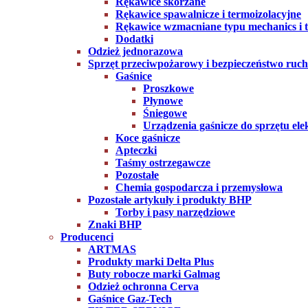
Rękawice skórzane
Rękawice spawalnicze i termoizolacyjne
Rękawice wzmacniane typu mechanics i ta
Dodatki
Odzież jednorazowa
Sprzęt przeciwpożarowy i bezpieczeństwo ruc
Gaśnice
Proszkowe
Płynowe
Śniegowe
Urządzenia gaśnicze do sprzętu ele
Koce gaśnicze
Apteczki
Taśmy ostrzegawcze
Pozostałe
Chemia gospodarcza i przemysłowa
Pozostałe artykuły i produkty BHP
Torby i pasy narzędziowe
Znaki BHP
Producenci
ARTMAS
Produkty marki Delta Plus
Buty robocze marki Galmag
Odzież ochronna Cerva
Gaśnice Gaz-Tech