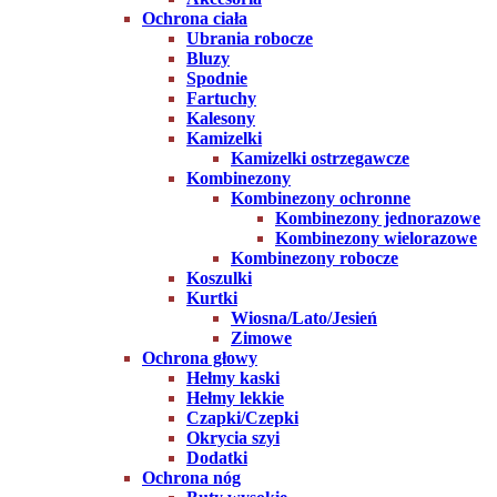
Ochrona ciała
Ubrania robocze
Bluzy
Spodnie
Fartuchy
Kalesony
Kamizelki
Kamizelki ostrzegawcze
Kombinezony
Kombinezony ochronne
Kombinezony jednorazowe
Kombinezony wielorazowe
Kombinezony robocze
Koszulki
Kurtki
Wiosna/Lato/Jesień
Zimowe
Ochrona głowy
Hełmy kaski
Hełmy lekkie
Czapki/Czepki
Okrycia szyi
Dodatki
Ochrona nóg