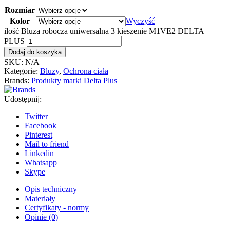
Rozmiar
Kolor
Wyczyść
ilość Bluza robocza uniwersalna 3 kieszenie M1VE2 DELTA
PLUS
Dodaj do koszyka
SKU:
N/A
Kategorie:
Bluzy
,
Ochrona ciała
Brands:
Produkty marki Delta Plus
Udostępnij:
Twitter
Facebook
Pinterest
Mail to friend
Linkedin
Whatsapp
Skype
Opis techniczny
Materiały
Certyfikaty - normy
Opinie (0)