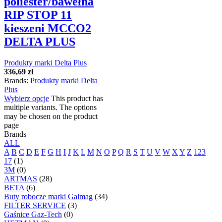
poliester/bawełna
RIP STOP 11
kieszeni MCCO2
DELTA PLUS
Produkty marki Delta Plus
336,69
zł
Brands:
Produkty marki Delta
Plus
Wybierz opcje
This product has
multiple variants. The options
may be chosen on the product
page
Brands
ALL
A
B
C
D
E
F
G
H
I
J
K
L
M
N
O
P
Q
R
S
T
U
V
W
X
Y
Z
123
17
(1)
3M
(0)
ARTMAS
(28)
BETA
(6)
Buty robocze marki Galmag
(34)
FILTER SERVICE
(3)
Gaśnice Gaz-Tech
(0)