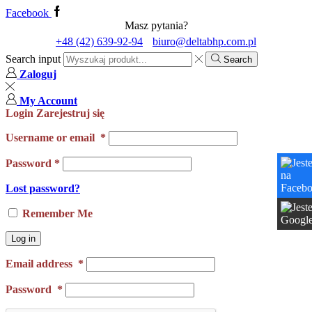
Facebook
Masz pytania?
+48 (42) 639-92-94
biuro@deltabhp.com.pl
Search input
Search
Zaloguj
My Account
Login
Zarejestruj się
Username or email
*
Password
*
Lost password?
Remember Me
Log in
Email address
*
Password
*