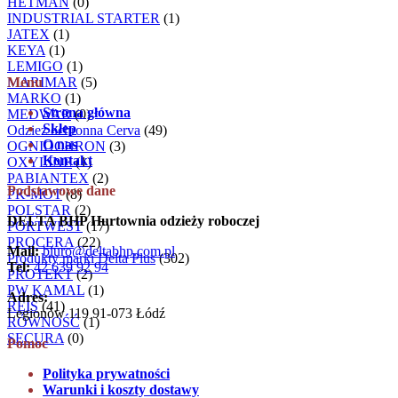
HETMAN
(0)
INDUSTRIAL STARTER
(1)
JATEX
(1)
KEYA
(1)
LEMIGO
(1)
MARIMAR
Menu
(5)
MARKO
(1)
Strona główna
MEDWAR
(0)
Sklep
Odzież ochronna Cerva
(49)
O nas
OGNIOCHRON
(3)
Kontakt
OXYLINE
(1)
PABIANTEX
(2)
Podstawowe dane
PK-MOT
(8)
POLSTAR
(2)
DELTA BHP Hurtownia odzieży roboczej
PORTWEST
(17)
PROCERA
(22)
Mail:
biuro@deltabhp.com.pl
Produkty marki Delta Plus
(302)
Tel:
42 639 92 94
PROTEKT
(2)
PW KAMAL
(1)
Adres:
REIS
(41)
Legionów 119 91-073 Łódź
RÓWNOŚĆ
(1)
SECURA
(0)
Pomoc
Polityka prywatności
Warunki i koszty dostawy