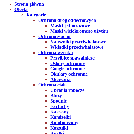
Strona główna
Oferta
Kategorie
Ochrona dróg oddechowych
Maski jednorazowe
Maski wielokrotnego użytku
Ochrona słuchu
Nauszniki przeciwhałasowe
Wkładki przeciwhałasowe
Ochrona wzroku
Przyłbice spawalnicze
Osłony ochronne
Google ochronne
Okulary ochronne
Akcesoria
Ochrona ciała
Ubrania robocze
Bluzy
Spodnie
Fartuchy
Kalesony
Kamizelki
Kombinezony
Koszulki
Kurtki