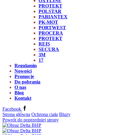
OXYLINE
PROTEKT
POLSTAR
PABIANTEX
PK-MOT
PORTWEST
PROCERA
PROTEKT
REIS
SECURA
3M
17
Regulamin
Nowości
Promocje
Do pobrania
O nas
Blog
Kontakt
Facebook
Strona główna
Ochrona ciała
Bluzy
Powrót do poprzedniej strony