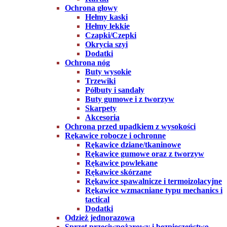
Ochrona głowy
Hełmy kaski
Hełmy lekkie
Czapki/Czepki
Okrycia szyi
Dodatki
Ochrona nóg
Buty wysokie
Trzewiki
Półbuty i sandały
Buty gumowe i z tworzyw
Skarpety
Akcesoria
Ochrona przed upadkiem z wysokości
Rękawice robocze i ochronne
Rękawice dziane/tkaninowe
Rękawice gumowe oraz z tworzyw
Rękawice powlekane
Rękawice skórzane
Rękawice spawalnicze i termoizolacyjne
Rękawice wzmacniane typu mechanics i
tactical
Dodatki
Odzież jednorazowa
Sprzęt przeciwpożarowy i bezpieczeństwo