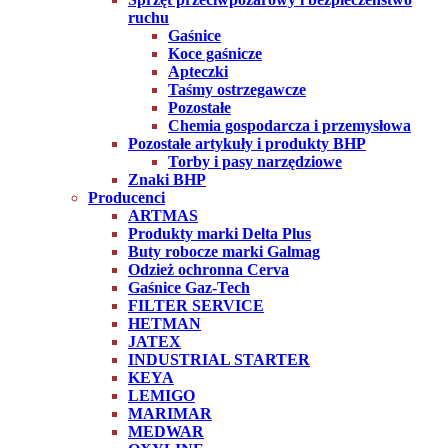
ruchu
Gaśnice
Koce gaśnicze
Apteczki
Taśmy ostrzegawcze
Pozostałe
Chemia gospodarcza i przemysłowa
Pozostałe artykuły i produkty BHP
Torby i pasy narzędziowe
Znaki BHP
Producenci
ARTMAS
Produkty marki Delta Plus
Buty robocze marki Galmag
Odzież ochronna Cerva
Gaśnice Gaz-Tech
FILTER SERVICE
HETMAN
JATEX
INDUSTRIAL STARTER
KEYA
LEMIGO
MARIMAR
MEDWAR