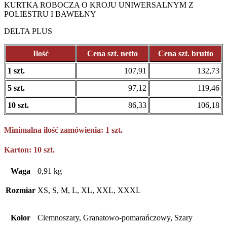
KURTKA ROBOCZA O KROJU UNIWERSALNYM Z
POLIESTRU I BAWEŁNY
DELTA PLUS
Ilość
Cena szt. netto
Cena szt. brutto
1 szt.
107,91
132,73
5 szt.
97,12
119,46
10 szt.
86,33
106,18
Minimalna ilość zamówienia: 1 szt.
Karton: 10 szt.
Waga
0,91 kg
Rozmiar
XS, S, M, L, XL, XXL, XXXL
Kolor
Ciemnoszary, Granatowo-pomarańczowy, Szary