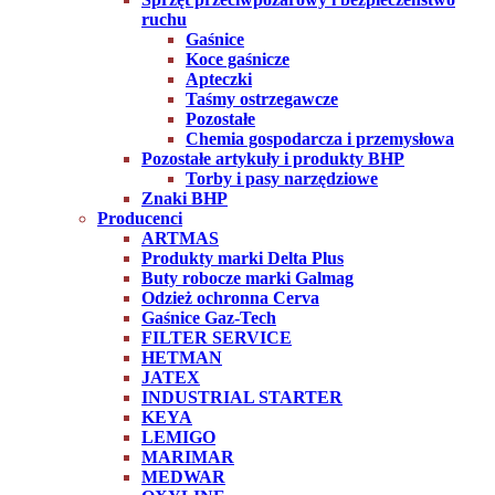
ruchu
Gaśnice
Koce gaśnicze
Apteczki
Taśmy ostrzegawcze
Pozostałe
Chemia gospodarcza i przemysłowa
Pozostałe artykuły i produkty BHP
Torby i pasy narzędziowe
Znaki BHP
Producenci
ARTMAS
Produkty marki Delta Plus
Buty robocze marki Galmag
Odzież ochronna Cerva
Gaśnice Gaz-Tech
FILTER SERVICE
HETMAN
JATEX
INDUSTRIAL STARTER
KEYA
LEMIGO
MARIMAR
MEDWAR