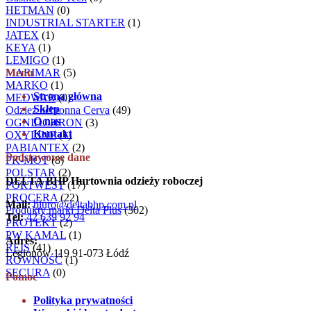
HETMAN
(0)
INDUSTRIAL STARTER
(1)
JATEX
(1)
KEYA
(1)
LEMIGO
(1)
MARIMAR
Menu
(5)
MARKO
(1)
Strona główna
MEDWAR
(0)
Sklep
Odzież ochronna Cerva
(49)
O nas
OGNIOCHRON
(3)
Kontakt
OXYLINE
(1)
PABIANTEX
(2)
Podstawowe dane
PK-MOT
(8)
POLSTAR
(2)
DELTA BHP Hurtownia odzieży roboczej
PORTWEST
(17)
PROCERA
(22)
Mail:
biuro@deltabhp.com.pl
Produkty marki Delta Plus
(302)
Tel:
42 639 92 94
PROTEKT
(2)
PW KAMAL
(1)
Adres:
REIS
(41)
Legionów 119 91-073 Łódź
RÓWNOŚĆ
(1)
SECURA
(0)
Pomoc
Polityka prywatności