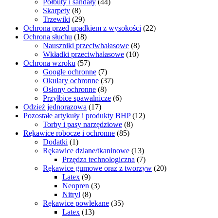
Półbuty i sandały
(44)
Skarpety
(8)
Trzewiki
(29)
Ochrona przed upadkiem z wysokości
(22)
Ochrona słuchu
(18)
Nauszniki przeciwhałasowe
(8)
Wkładki przeciwhałasowe
(10)
Ochrona wzroku
(57)
Google ochronne
(7)
Okulary ochronne
(37)
Osłony ochronne
(8)
Przyłbice spawalnicze
(6)
Odzież jednorazowa
(17)
Pozostałe artykuły i produkty BHP
(12)
Torby i pasy narzędziowe
(8)
Rękawice robocze i ochronne
(85)
Dodatki
(1)
Rękawice dziane/tkaninowe
(13)
Przędza technologiczna
(7)
Rękawice gumowe oraz z tworzyw
(20)
Latex
(9)
Neopren
(3)
Nitryl
(8)
Rękawice powlekane
(35)
Latex
(13)