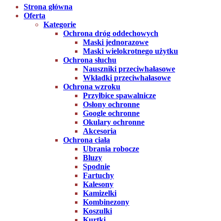
Strona główna
Oferta
Kategorie
Ochrona dróg oddechowych
Maski jednorazowe
Maski wielokrotnego użytku
Ochrona słuchu
Nauszniki przeciwhałasowe
Wkładki przeciwhałasowe
Ochrona wzroku
Przyłbice spawalnicze
Osłony ochronne
Google ochronne
Okulary ochronne
Akcesoria
Ochrona ciała
Ubrania robocze
Bluzy
Spodnie
Fartuchy
Kalesony
Kamizelki
Kombinezony
Koszulki
Kurtki