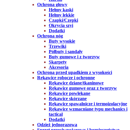
Ochrona głowy
Hełmy kaski
Hełmy lekkie
Czapki/Czepki
Okrycia szyi
Dodatki
Ochrona nóg
Buty wysokie
Trzewiki
Półbuty i sandały
Buty gumowe i z tworzyw
Skarpety
Akcesoria
Ochrona przed upadkiem z wysokości
Rękawice robocze i ochronne
Rękawice dziane/tkaninowe
Rękawice gumowe oraz z tworzyw
Rękawice powlekane
Rękawice skórzane
Rękawice spawalnicze i termoizolacyjne
Rękawice wzmacniane typu mechanics i
tactical
Dodatki
Odzież jednorazowa
Sprzęt przeciwpożarowy i bezpieczeństwo