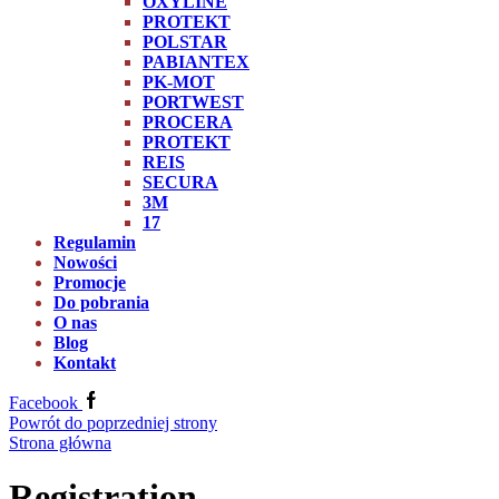
OXYLINE
PROTEKT
POLSTAR
PABIANTEX
PK-MOT
PORTWEST
PROCERA
PROTEKT
REIS
SECURA
3M
17
Regulamin
Nowości
Promocje
Do pobrania
O nas
Blog
Kontakt
Facebook
Powrót do poprzedniej strony
Strona główna
Registration