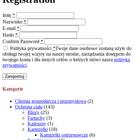
Imię
*
Nazwisko
*
E-mail
*
Hasło
*
Confirm Password
*
Polityka prywatności
*
Twoje dane osobowe zostaną użyte do
obsługi twojej wizyty na naszej stronie, zarządzania dostępem do
twojego konta i dla innych celów o których mówi nasza
polityka
prywatności
.
Zarejestruj
Kategorie
Chemia gospodarcza i przemysłowa
(2)
Ochrona ciała
(143)
Bluzy
(25)
Fartuchy
(3)
Kalesony
(1)
Kamizelki
(18)
Kamizelki ostrzegawcze
(6)