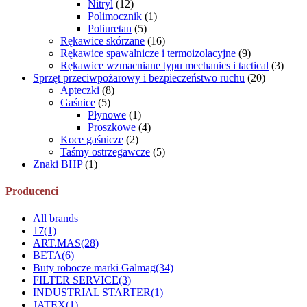
Nitryl
(12)
Polimocznik
(1)
Poliuretan
(5)
Rękawice skórzane
(16)
Rękawice spawalnicze i termoizolacyjne
(9)
Rękawice wzmacniane typu mechanics i tactical
(3)
Sprzęt przeciwpożarowy i bezpieczeństwo ruchu
(20)
Apteczki
(8)
Gaśnice
(5)
Płynowe
(1)
Proszkowe
(4)
Koce gaśnicze
(2)
Taśmy ostrzegawcze
(5)
Znaki BHP
(1)
Producenci
All brands
17
(1)
ART.MAS
(28)
BETA
(6)
Buty robocze marki Galmag
(34)
FILTER SERVICE
(3)
INDUSTRIAL STARTER
(1)
JATEX
(1)