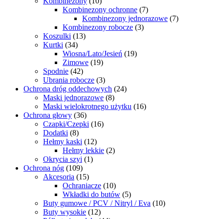
Kombinezony
(10)
Kombinezony ochronne
(7)
Kombinezony jednorazowe
(7)
Kombinezony robocze
(3)
Koszulki
(13)
Kurtki
(34)
Wiosna/Lato/Jesień
(19)
Zimowe
(19)
Spodnie
(42)
Ubrania robocze
(3)
Ochrona dróg oddechowych
(24)
Maski jednorazowe
(8)
Maski wielokrotnego użytku
(16)
Ochrona głowy
(36)
Czapki/Czepki
(16)
Dodatki
(8)
Hełmy kaski
(12)
Hełmy lekkie
(2)
Okrycia szyi
(1)
Ochrona nóg
(109)
Akcesoria
(15)
Ochraniacze
(10)
Wkładki do butów
(5)
Buty gumowe / PCV / Nitryl / Eva
(10)
Buty wysokie
(12)