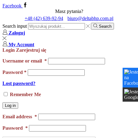
Facebook
Masz pytania?
+48 (42) 639-92-94
biuro@deltabhp.com.pl
Search input
Search
Zaloguj
My Account
Login
Zarejestruj się
Username or email
*
Password
*
Lost password?
Remember Me
Log in
Email address
*
Password
*