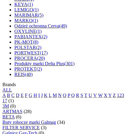
KEYA
(1)
LEMIGO
(1)
MARIMAR
(5)
MARKO
(1)
Odzież ochronna Cerva
(49)
OXYLINE
(1)
PABIANTEX
(2)
PK-MOT
(8)
POLSTAR
(2)
PORTWEST
(17)
PROCERA
(20)
Produkty marki Delta Plus
(301)
PROTEKT
(2)
REIS
(40)
Brands
ALL
A
B
C
D
E
F
G
H
I
J
K
L
M
N
O
P
Q
R
S
T
U
V
W
X
Y
Z
123
17
(1)
3M
(0)
ARTMAS
(28)
BETA
(6)
Buty robocze marki Galmag
(34)
FILTER SERVICE
(3)
Gaśnice Gaz-Tech
(0)