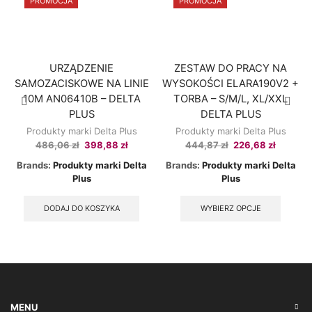
PROMOCJA
PROMOCJA
URZĄDZENIE
ZESTAW DO PRACY NA
SAMOZACISKOWE NA LINIE
WYSOKOŚCI ELARA190V2 +
10M AN06410B – DELTA
TORBA – S/M/L, XL/XXL
PLUS
DELTA PLUS
Produkty marki Delta Plus
Produkty marki Delta Plus
Original
Current
Original
Current
486,06
zł
398,88
zł
444,87
zł
226,68
zł
price
price
price
price
Brands:
Produkty marki Delta
Brands:
Produkty marki Delta
was:
is:
was:
is:
Plus
Plus
486,06 zł.
398,88 zł.
444,87 zł.
226,68 z
This
produc
DODAJ DO KOSZYKA
WYBIERZ OPCJE
has
multipl
variant
The
option
may
be
MENU
chose