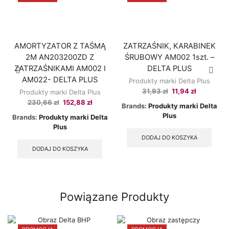
AMORTYZATOR Z TAŚMĄ
ZATRZAŚNIK, KARABINEK
2M AN203200ZD Z
ŚRUBOWY AM002 1szt. –
ZATRZAŚNIKAMI AM002 I
DELTA PLUS
AM022- DELTA PLUS
Produkty marki Delta Plus
Original
Current
31,93
zł
11,94
zł
Produkty marki Delta Plus
price
price
Original
Current
230,66
zł
152,88
zł
Brands:
Produkty marki Delta
was:
is:
price
price
Plus
Brands:
Produkty marki Delta
31,93 zł.
11,94 zł.
was:
is:
Plus
230,66 zł.
152,88 zł.
DODAJ DO KOSZYKA
DODAJ DO KOSZYKA
Powiązane Produkty