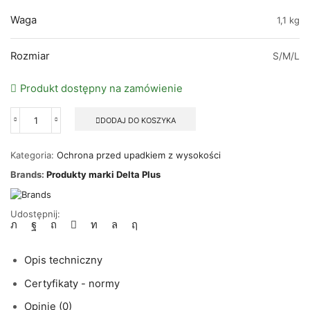
Waga
1,1 kg
Rozmiar
S/M/L
Produkt dostępny na zamówienie
DODAJ DO KOSZYKA
ilość
ZATRZAŚNIK
HAK
Kategoria:
Ochrona przed upadkiem z wysokości
ĆWIERĆOBROTOWY
Brands:
Produkty marki Delta Plus
Z
AUTOMATYCZNYM
BLOKOWANIEM
AM022
Udostępnij:
2SZT.
-
DELTA
Opis techniczny
PLUS
Certyfikaty - normy
Opinie (0)