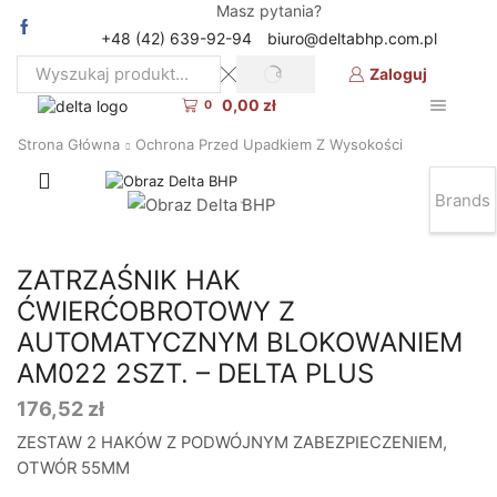
Masz pytania?
+48 (42) 639-92-94
biuro@deltabhp.com.pl
Zaloguj
SEARCH
Search
0,00
zł
input
0
Strona Główna
Ochrona Przed Upadkiem Z Wysokości
Brands
ZATRZAŚNIK HAK
ĆWIERĆOBROTOWY Z
AUTOMATYCZNYM BLOKOWANIEM
AM022 2SZT. – DELTA PLUS
176,52
zł
ZESTAW 2 HAKÓW Z PODWÓJNYM ZABEZPIECZENIEM,
OTWÓR 55MM