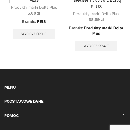
REIS
lateksem VV736 DELTA
PLUS
Produkty marki Delta Plus
5,69
zł
Produkty marki Delta Plus
38,59
zł
Brands:
REIS
This
Brands:
Produkty marki Delta
product
Plus
WYBIERZ OPCJE
has
This
multiple
produc
WYBIERZ OPCJE
variants.
has
The
multipl
options
variant
may
The
be
option
chosen
may
on
be
MENU
the
chose
product
on
page
the
PODSTAWOWE DANE
produc
page
POMOC