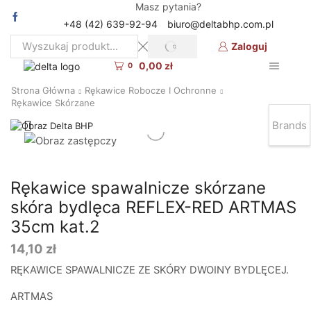
Masz pytania?
+48 (42) 639-92-94
biuro@deltabhp.com.pl
Zaloguj
SEARCH
Search
0,00
zł
input
0
Strona Główna
Rękawice Robocze I Ochronne
Rękawice Skórzane
Brands
Rękawice spawalnicze skórzane
skóra bydlęca REFLEX-RED ARTMAS
35cm kat.2
14,10
zł
RĘKAWICE SPAWALNICZE ZE SKÓRY DWOINY BYDLĘCEJ.
ARTMAS