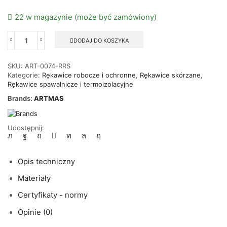
22 w magazynie (może być zamówiony)
DODAJ DO KOSZYKA
ilość
Rękawice
spawalnicze
SKU:
ART-0074-RRS
skórzane
Kategorie:
Rękawice robocze i ochronne
,
Rękawice skórzane
,
skóra
Rękawice spawalnicze i termoizolacyjne
bydlęca
Brands:
ARTMAS
REFLEX-
RED
ARTMAS
35cm
Udostępnij:
kat.2
Opis techniczny
Materiały
Certyfikaty - normy
Opinie (0)