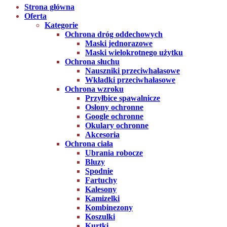
Strona główna
Oferta
Kategorie
Ochrona dróg oddechowych
Maski jednorazowe
Maski wielokrotnego użytku
Ochrona słuchu
Nauszniki przeciwhałasowe
Wkładki przeciwhałasowe
Ochrona wzroku
Przyłbice spawalnicze
Osłony ochronne
Google ochronne
Okulary ochronne
Akcesoria
Ochrona ciała
Ubrania robocze
Bluzy
Spodnie
Fartuchy
Kalesony
Kamizelki
Kombinezony
Koszulki
Kurtki