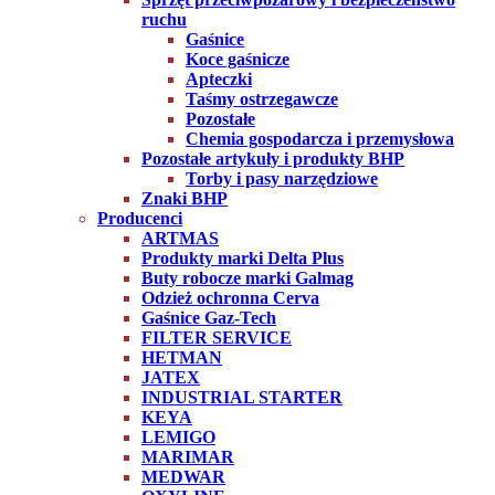
ruchu
Gaśnice
Koce gaśnicze
Apteczki
Taśmy ostrzegawcze
Pozostałe
Chemia gospodarcza i przemysłowa
Pozostałe artykuły i produkty BHP
Torby i pasy narzędziowe
Znaki BHP
Producenci
ARTMAS
Produkty marki Delta Plus
Buty robocze marki Galmag
Odzież ochronna Cerva
Gaśnice Gaz-Tech
FILTER SERVICE
HETMAN
JATEX
INDUSTRIAL STARTER
KEYA
LEMIGO
MARIMAR
MEDWAR