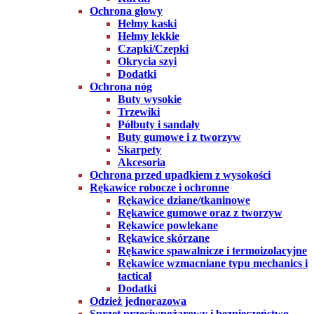
Ochrona głowy
Hełmy kaski
Hełmy lekkie
Czapki/Czepki
Okrycia szyi
Dodatki
Ochrona nóg
Buty wysokie
Trzewiki
Półbuty i sandały
Buty gumowe i z tworzyw
Skarpety
Akcesoria
Ochrona przed upadkiem z wysokości
Rękawice robocze i ochronne
Rękawice dziane/tkaninowe
Rękawice gumowe oraz z tworzyw
Rękawice powlekane
Rękawice skórzane
Rękawice spawalnicze i termoizolacyjne
Rękawice wzmacniane typu mechanics i
tactical
Dodatki
Odzież jednorazowa
Sprzęt przeciwpożarowy i bezpieczeństwo