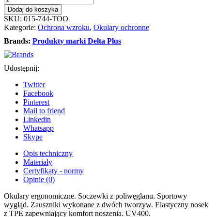
Okulary
Dodaj do koszyka
ochronne
SKU:
015-744-TOO
przeciwodpryskowe
Kategorie:
Ochrona wzroku
,
Okulary ochronne
EGON
Brands:
Produkty marki Delta Plus
YELLOW
DELTA
PLUS
Udostępnij:
Twitter
Facebook
Pinterest
Mail to friend
Linkedin
Whatsapp
Skype
Opis techniczny
Materiały
Certyfikaty - normy
Opinie (0)
Okulary ergonomiczne. Soczewki z poliwęglanu. Sportowy
wygląd. Zauszniki wykonane z dwóch tworzyw. Elastyczny nosek
z TPE zapewniający komfort noszenia. UV400.