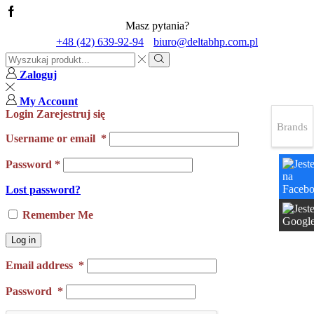
Masz pytania?
+48 (42) 639-92-94
biuro@deltabhp.com.pl
Search
input
Search
Zaloguj
My Account
Login
Zarejestruj się
Brands
Username or email
*
Password
*
Lost password?
Remember Me
Log in
Email address
*
Password
*