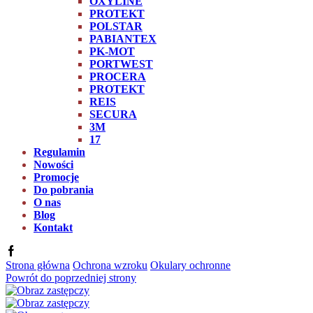
OXYLINE
PROTEKT
POLSTAR
PABIANTEX
PK-MOT
PORTWEST
PROCERA
PROTEKT
REIS
SECURA
3M
17
Regulamin
Nowości
Promocje
Do pobrania
O nas
Blog
Kontakt
Strona główna
Ochrona wzroku
Okulary ochronne
Powrót do poprzedniej strony