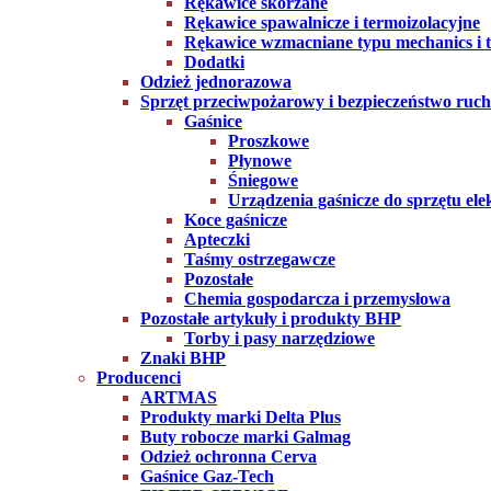
Rękawice skórzane
Rękawice spawalnicze i termoizolacyjne
Rękawice wzmacniane typu mechanics i ta
Dodatki
Odzież jednorazowa
Sprzęt przeciwpożarowy i bezpieczeństwo ruc
Gaśnice
Proszkowe
Płynowe
Śniegowe
Urządzenia gaśnicze do sprzętu ele
Koce gaśnicze
Apteczki
Taśmy ostrzegawcze
Pozostałe
Chemia gospodarcza i przemysłowa
Pozostałe artykuły i produkty BHP
Torby i pasy narzędziowe
Znaki BHP
Producenci
ARTMAS
Produkty marki Delta Plus
Buty robocze marki Galmag
Odzież ochronna Cerva
Gaśnice Gaz-Tech