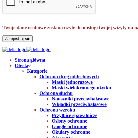
Twoje dane osobowe zostaną użyte do obsługi twojej wizyty na n
Zarejestruj się
Strona główna
Oferta
Kategorie
Ochrona dróg oddechowych
Maski jednorazowe
Maski wielokrotnego użytku
Ochrona słuchu
Nauszniki przeciwhałasowe
Wkładki przeciwhałasowe
Ochrona wzroku
Przyłbice spawalnicze
Osłony ochronne
Google ochronne
Okulary ochronne
Akcesoria