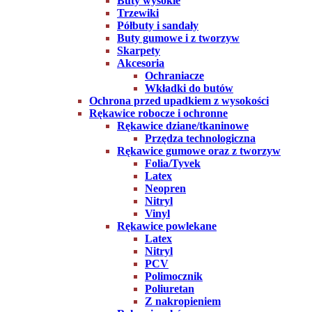
Buty wysokie
Trzewiki
Półbuty i sandały
Buty gumowe i z tworzyw
Skarpety
Akcesoria
Ochraniacze
Wkładki do butów
Ochrona przed upadkiem z wysokości
Rękawice robocze i ochronne
Rękawice dziane/tkaninowe
Przędza technologiczna
Rękawice gumowe oraz z tworzyw
Folia/Tyvek
Latex
Neopren
Nitryl
Vinyl
Rękawice powlekane
Latex
Nitryl
PCV
Polimocznik
Poliuretan
Z nakropieniem