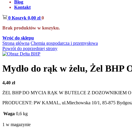
Blog
Kontakt
0
Koszyk
0,00
zł
0
Brak produktów w koszyku.
Wróć do sklepu
Strona główna
Chemia gospodarcza i przemysłowa
Powrót do poprzedniej strony
Mydło do rąk w żelu, Żel B
4,40
zł
ŻEL BHP DO MYCIA RĄK W BUTELCE Z DOZOWNIKIEM O
PRODUCENT: PW KAMAL, ul.Miechowska 10/1, 85-875 Bydgosz
Waga
0,6 kg
1 w magazynie