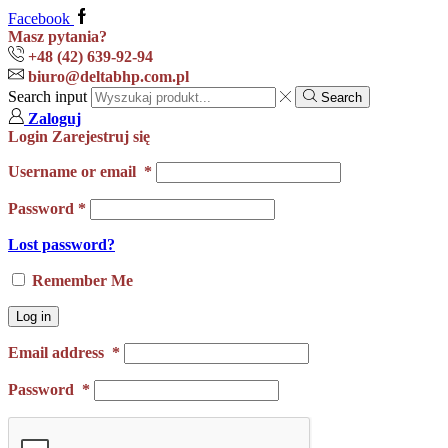
Facebook
Masz pytania?
+48 (42) 639-92-94
biuro@deltabhp.com.pl
Search input
Search
Zaloguj
Login
Zarejestruj się
Username or email
*
Password
*
Lost password?
Remember Me
Log in
Email address
*
Password
*