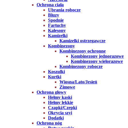
Ochrona ciała
Ubrania robocze
Bluzy
Spodnie
Fartuchy
Kalesony
Kamizelki
Kamizelki ostrzegawcze
Kombinezony
Kombinezony ochronne
Kombinezony jednorazowe
Kombinezony wielorazowe
Kombinezony robocze
Koszulki
Kurtki
Wiosna/Lato/Jesień
Zimowe
Ochrona głowy
Hełmy kaski
Hełmy lekkie
Czapki/Czepki
Okrycia szyi
Dodatki
Ochrona nóg