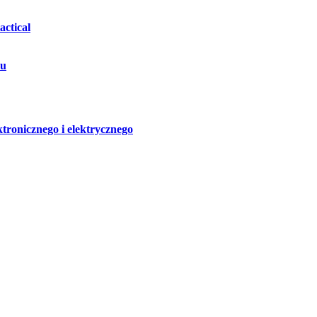
ctical
hu
ktronicznego i elektrycznego