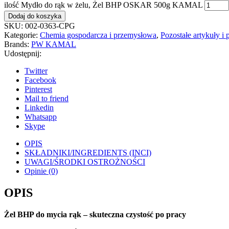
ilość Mydło do rąk w żelu, Żel BHP OSKAR 500g KAMAL
Dodaj do koszyka
SKU:
002-0363-CPG
Kategorie:
Chemia gospodarcza i przemysłowa
,
Pozostałe artykuły i
Brands:
PW KAMAL
Udostępnij:
Twitter
Facebook
Pinterest
Mail to friend
Linkedin
Whatsapp
Skype
OPIS
SKŁADNIKI/INGREDIENTS (INCI)
UWAGI/ŚRODKI OSTROŻNOŚCI
Opinie (0)
OPIS
Żel BHP do mycia rąk – skuteczna czystość po pracy