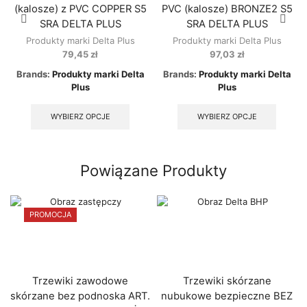
(kalosze) z PVC COPPER S5
PVC (kalosze) BRONZE2 S5
SRA DELTA PLUS
SRA DELTA PLUS
Produkty marki Delta Plus
Produkty marki Delta Plus
79,45
zł
97,03
zł
Brands:
Produkty marki Delta
Brands:
Produkty marki Delta
Plus
Plus
This
This
product
produc
WYBIERZ OPCJE
WYBIERZ OPCJE
has
has
multiple
multipl
variants.
variant
The
The
Powiązane Produkty
options
option
may
may
be
be
PROMOCJA
chosen
chose
on
on
the
the
product
produc
page
page
Trzewiki zawodowe
Trzewiki skórzane
skórzane bez podnoska ART.
nubukowe bezpieczne BEZ