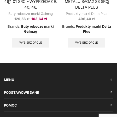
464 01 SRC – WYPRZEDAŻ R.
METALU SAGA2 S3 SRC
40, 46.
DELTA PLUS
Buty robocze marki Galmag
Produkty marki Delta Plus
Original
Current
129,56
zł
103,64
zł
496,40
zł
price
price
Brands:
Buty robocze marki
Brands:
Produkty marki Delta
was:
is:
Galmag
Plus
129,56 zł.
103,64 zł.
This
This
product
produc
WYBIERZ OPCJE
WYBIERZ OPCJE
has
has
multiple
multipl
variants.
variant
The
The
options
option
may
may
be
be
MENU
chosen
chose
on
on
the
the
PODSTAWOWE DANE
product
produc
page
page
POMOC