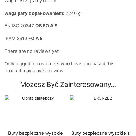
Waga : 812 gramy na but
waga pary z opakowaniem:
2240 g
EN ISO 20347
OB FO A E
IRAM 3610
FO A E
There are no reviews yet.
Only logged in customers who have purchased this
product may leave a review.
Możesz Być Zainteresowany…
Buty bezpieczne wysokie
Buty bezpieczne wysokie z