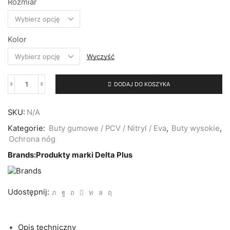
Rozmiar
Kolor
Wyczyść
DODAJ DO KOSZYKA
ilość
Buty
robocze
SKU:
N/A
wysokie
z
Kategorie:
Buty gumowe / PCV / Nitryl / Eva
,
Buty wysokie
,
PVC
Ochrona nóg
(kalosze)
STONE
Brands:
Produkty marki Delta Plus
OB
FO
DELTA
PLUS
Udostępnij:
Opis techniczny