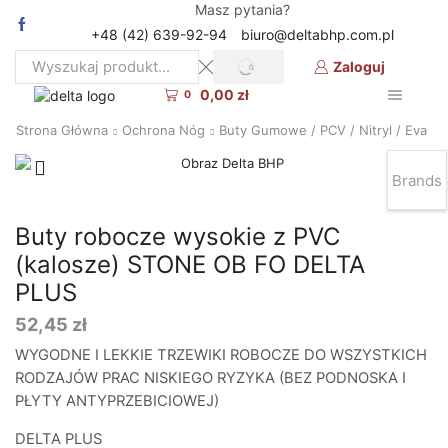
Masz pytania?
+48 (42) 639-92-94
biuro@deltabhp.com.pl
Zaloguj
SEARCH
Search
0,00
zł
input
0
Strona Główna
Ochrona Nóg
Buty Gumowe / PCV / Nitryl / Eva
Brands
Buty robocze wysokie z PVC
(kalosze) STONE OB FO DELTA
PLUS
52,45
zł
WYGODNE I LEKKIE TRZEWIKI ROBOCZE DO WSZYSTKICH
RODZAJÓW PRAC NISKIEGO RYZYKA (BEZ PODNOSKA I
PŁYTY ANTYPRZEBICIOWEJ)
DELTA PLUS